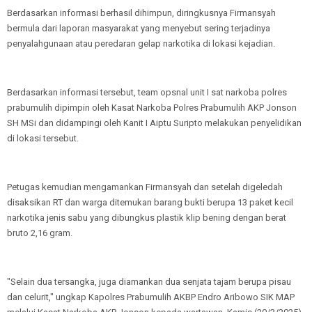
Berdasarkan informasi berhasil dihimpun, diringkusnya Firmansyah
bermula dari laporan masyarakat yang menyebut sering terjadinya
penyalahgunaan atau peredaran gelap narkotika di lokasi kejadian.
Berdasarkan informasi tersebut, team opsnal unit I sat narkoba polres
prabumulih dipimpin oleh Kasat Narkoba Polres Prabumulih AKP Jonson
SH MSi dan didampingi oleh Kanit I Aiptu Suripto melakukan penyelidikan
di lokasi tersebut.
Petugas kemudian mengamankan Firmansyah dan setelah digeledah
disaksikan RT dan warga ditemukan barang bukti berupa 13 paket kecil
narkotika jenis sabu yang dibungkus plastik klip bening dengan berat
bruto 2,16 gram.
"Selain dua tersangka, juga diamankan dua senjata tajam berupa pisau
dan celurit," ungkap Kapolres Prabumulih AKBP Endro Aribowo SIK MAP