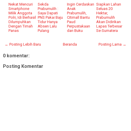
Nekat Mencuri
Sekda
Ingin Cerdaskan
Siapkan Lahan
Smartphone
Prabumulih :
Anak
Seluas 20
Milik Anggota
Saya Dapati
Prabumulih,
Hektar,
Polri, Idi Berhasil
PNS Pakai Baju
Citimall Bantu
Prabumulih
Dilumpuhkan
Tidur Hanya
Paud
Akan Didirikan
Dengan Timah
Absen Lalu
Perpustakaan
Lapas Terbesar
Panas
Pulang
dan Buku
Se-Sumatera
← Posting Lebih Baru
Beranda
Posting Lama →
0 komentar:
Posting Komentar