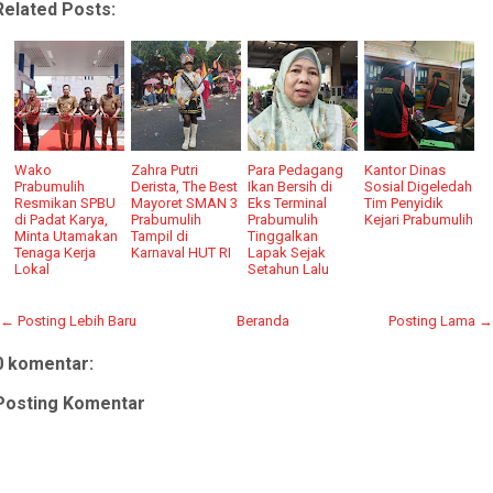
Related Posts:
Wako
Zahra Putri
Para Pedagang
Kantor Dinas
Prabumulih
Derista, The Best
Ikan Bersih di
Sosial Digeledah
Resmikan SPBU
Mayoret SMAN 3
Eks Terminal
Tim Penyidik
di Padat Karya,
Prabumulih
Prabumulih
Kejari Prabumulih
Minta Utamakan
Tampil di
Tinggalkan
Tenaga Kerja
Karnaval HUT RI
Lapak Sejak
Lokal
Setahun Lalu
← Posting Lebih Baru
Beranda
Posting Lama →
0 komentar:
Posting Komentar