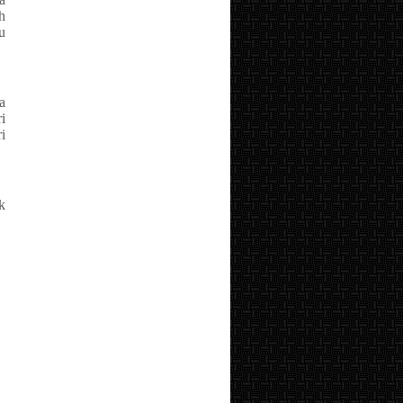
h
u
a
i
i
k