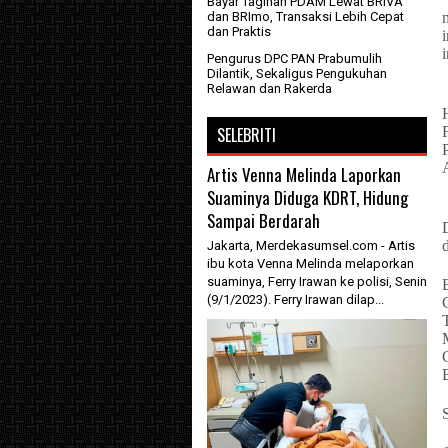
Bayar Tagihan PDAM Lewat BRIVA
dan BRImo, Transaksi Lebih Cepat
dan Praktis
i
Pengurus DPC PAN Prabumulih
Dilantik, Sekaligus Pengukuhan
Relawan dan Rakerda
SELEBRITI
Artis Venna Melinda Laporkan
Suaminya Diduga KDRT, Hidung
Sampai Berdarah
Jakarta, Merdekasumsel.com - Artis
ibu kota Venna Melinda melaporkan
suaminya, Ferry Irawan ke polisi, Senin
(9/1/2023). Ferry Irawan dilap...