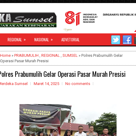
»
»
REGIONAL
NASIONAL
ADVETORIAL
Home
»
PRABUMULIH
,
REGIONAL
,
SUMSEL
» Polres Prabumulih Gelar
Operasi Pasar Murah Presisi
Polres Prabumulih Gelar Operasi Pasar Murah Presisi
Merdeka Sumsel
Maret 14, 2025
No comments