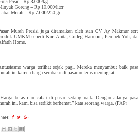
Gula Pasir – Rp 8.000/kg
Minyak Goreng – Rp 10.000/liter
Cabai Merah – Rp 7.000/250 gr
Pasar Murah Presisi juga diramaikan oleh stan CV Ay Makmur sert
produk UMKM seperti Kue Anita, Gudeg Harmoni, Pempek Yuli, da
Alfatih Home.
Antusiasme warga terlihat sejak pagi. Mereka menyambut baik pasa
murah ini karena harga sembako di pasaran terus meningkat.
“Harga beras dan cabai di pasar sedang naik. Dengan adanya pasa
murah ini, kami bisa sedikit berhemat,” kata seorang warga. (FAP)
Share: