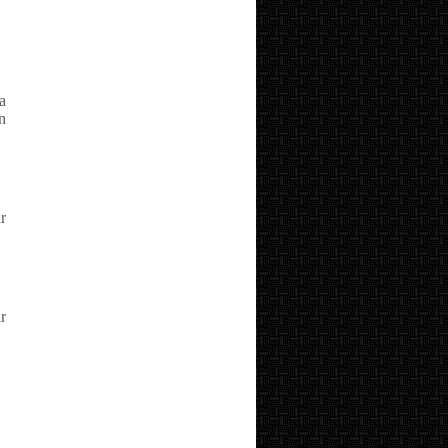
a
n
r
r