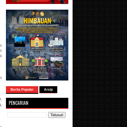
n
n
a
n
Berita Populer
Arsip
.
PENCARIAN
k
a