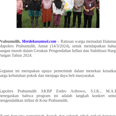
Prabumulih,
Merdekasumsel.com
– Ratusan warga memadati Halama
Mapolres Prabumulih, Jumat (14/3/2024), untuk mendapatkan baha
pangan murah dalam Gerakan Pengendalian Inflasi dan Stabilisasi Harg
Pangan Tahun 2024.
Kegiatan ini merupakan upaya pemerintah dalam menekan kenaika
harga kebutuhan pokok dan menjaga daya beli masyarakat.
Kapolres Prabumulih AKBP Endro Aribowo, S.I.K., M.A.P
menegaskan bahwa program ini adalah langkah konkret untu
mengendalikan inflasi di Kota Prabumulih.
“Kami bersama pemerintah daerah dan seluruh pihak terkait berupay