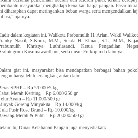
membantu masyarakat menghadapi kenaikan harga pangan. Pasar mura
ini diharapkan dapat meringankan beban warga serta mengendalikan laj
nflasi,” ujarnya.
Hadir dalam kegiatan ini, Walikota Prabumulih H. Arlan, Wakil Walikot
Franky Nasril, S.Kom., M.M., Sekda H. Elman, S.T., M.M., Kajar
Prabumulih Khristya Luthfiasandi, Ketua Pengadilan Neger
Asriningrum Kusumawardhani, serta unsur Forkopimda lainnya.
Dalam giat ini, masyarakat bisa mendapatkan berbagai bahan poko
dengan harga lebih terjangkau, antara lain:
Beras SPHP – Rp 59.000/5 kg
Cabai Merah Keriting – Rp 6.000/250 gr
Telur Ayam – Rp 11.000/500 gr
Minyak Goreng Minyakita – Rp 14.000/kg
Gula Pasir Rose Brand – Rp 10.000/kg
Bawang Merah & Putih – Rp 20.000/500 gr
Selain itu, Dinas Ketahanan Pangan juga menyediakan: