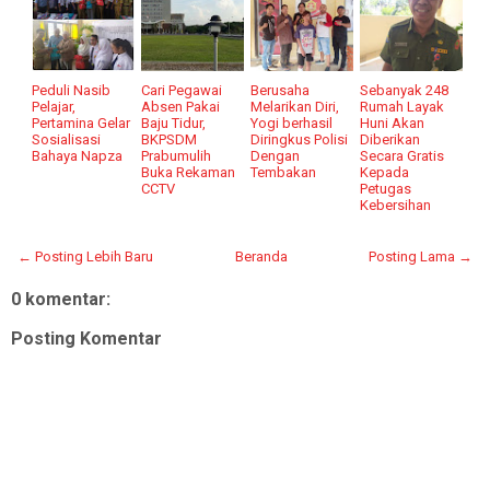
Peduli Nasib
Cari Pegawai
Berusaha
Sebanyak 248
Pelajar,
Absen Pakai
Melarikan Diri,
Rumah Layak
Pertamina Gelar
Baju Tidur,
Yogi berhasil
Huni Akan
Sosialisasi
BKPSDM
Diringkus Polisi
Diberikan
Bahaya Napza
Prabumulih
Dengan
Secara Gratis
Buka Rekaman
Tembakan
Kepada
CCTV
Petugas
Kebersihan
← Posting Lebih Baru
Beranda
Posting Lama →
0 komentar:
Posting Komentar