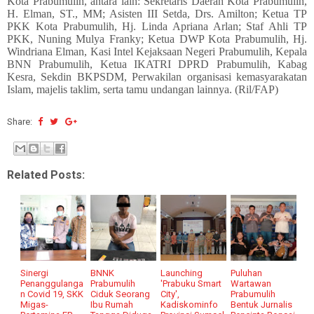
Kota Prabumulih, antara lain: Sekretaris Daerah Kota Prabumulih,
H. Elman, ST., MM; Asisten III Setda, Drs. Amilton; Ketua TP
PKK Kota Prabumulih, Hj. Linda Apriana Arlan; Staf Ahli TP
PKK, Nuning Mulya Franky; Ketua DWP Kota Prabumulih, Hj.
Windriana Elman, Kasi Intel Kejaksaan Negeri Prabumulih, Kepala
BNN Prabumulih, Ketua IKATRI DPRD Prabumulih, Kabag
Kesra, Sekdin BKPSDM, Perwakilan organisasi kemasyarakatan
Islam, majelis taklim, serta tamu undangan lainnya. (Ril/FAP)
Share:
Related Posts:
Sinergi
BNNK
Launching
Puluhan
Penanggulanga
Prabumulih
'Prabuku Smart
Wartawan
n Covid 19, SKK
Ciduk Seorang
City',
Prabumulih
Migas-
Ibu Rumah
Kadiskominfo
Bentuk Jurnalis