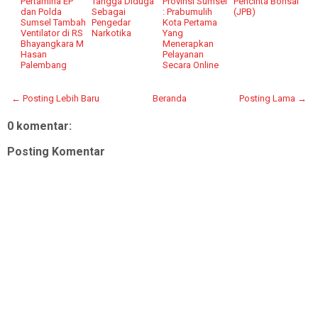
Pertamina EP
Tangga Diduga
Provinsi Sumsel
Pencinta Bonsai
dan Polda
Sebagai
: Prabumulih
(JPB)
Sumsel Tambah
Pengedar
Kota Pertama
Ventilator di RS
Narkotika
Yang
Bhayangkara M
Menerapkan
Hasan
Pelayanan
Palembang
Secara Online
← Posting Lebih Baru
Beranda
Posting Lama →
0 komentar:
Posting Komentar