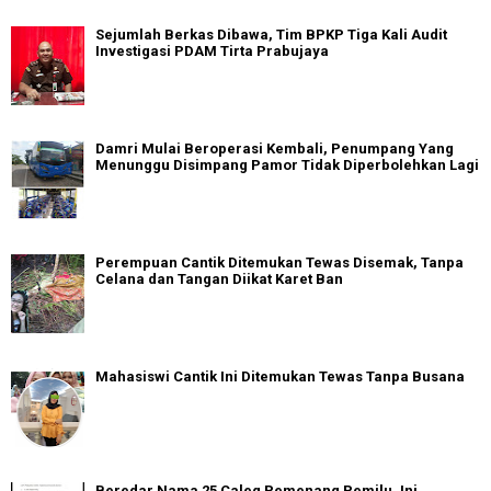
Sejumlah Berkas Dibawa, Tim BPKP Tiga Kali Audit
Investigasi PDAM Tirta Prabujaya
Damri Mulai Beroperasi Kembali, Penumpang Yang
Menunggu Disimpang Pamor Tidak Diperbolehkan Lagi
Perempuan Cantik Ditemukan Tewas Disemak, Tanpa
Celana dan Tangan Diikat Karet Ban
Mahasiswi Cantik Ini Ditemukan Tewas Tanpa Busana
Beredar Nama 25 Caleg Pemenang Pemilu, Ini