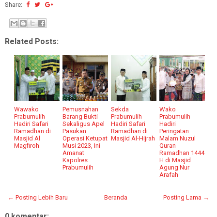
Share:
Related Posts:
Wawako
Pemusnahan
Sekda
Wako
Prabumulih
Barang Bukti
Prabumulih
Prabumulih
Hadiri Safari
Sekaligus Apel
Hadiri Safari
Hadiri
Ramadhan di
Pasukan
Ramadhan di
Peringatan
Masjid Al
Operasi Ketupat
Masjid Al-Hijrah
Malam Nuzul
Magfiroh
Musi 2023, Ini
Quran
Amanat
Ramadhan 1444
Kapolres
H di Masjid
Prabumulih
Agung Nur
Arafah
← Posting Lebih Baru
Beranda
Posting Lama →
0 komentar: