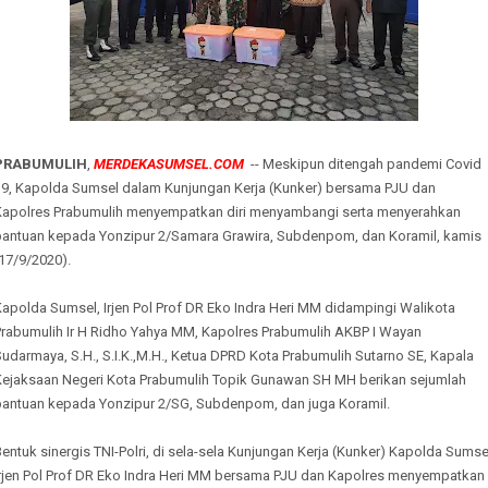
PRABUMULIH
,
MERDEKASUMSEL.COM
-- Meskipun ditengah pandemi Covid
19, Kapolda Sumsel dalam Kunjungan Kerja (Kunker) bersama PJU dan
Kapolres Prabumulih menyempatkan diri menyambangi serta menyerahkan
bantuan kepada Yonzipur 2/Samara Grawira, Subdenpom, dan Koramil, kamis
17/9/2020).
apolda Sumsel, Irjen Pol Prof DR Eko Indra Heri MM didampingi Walikota
Prabumulih Ir H Ridho Yahya MM, Kapolres Prabumulih AKBP I Wayan
udarmaya, S.H., S.I.K.,M.H., Ketua DPRD Kota Prabumulih Sutarno SE, Kapala
Kejaksaan Negeri Kota Prabumulih Topik Gunawan SH MH berikan sejumlah
bantuan kepada Yonzipur 2/SG, Subdenpom, dan juga Koramil.
entuk sinergis TNI-Polri, di sela-sela Kunjungan Kerja (Kunker) Kapolda Sumse
Irjen Pol Prof DR Eko Indra Heri MM bersama PJU dan Kapolres menyempatkan