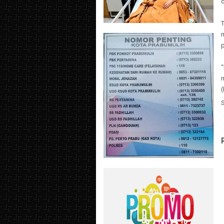
“
m
(