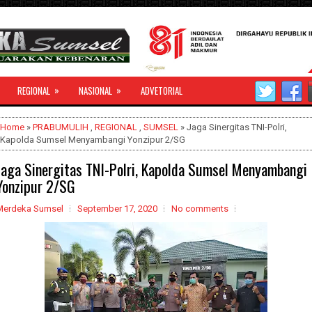
»
»
REGIONAL
NASIONAL
ADVETORIAL
Home
»
PRABUMULIH
,
REGIONAL
,
SUMSEL
» Jaga Sinergitas TNI-Polri,
Kapolda Sumsel Menyambangi Yonzipur 2/SG
Jaga Sinergitas TNI-Polri, Kapolda Sumsel Menyambangi
Yonzipur 2/SG
Merdeka Sumsel
September 17, 2020
No comments