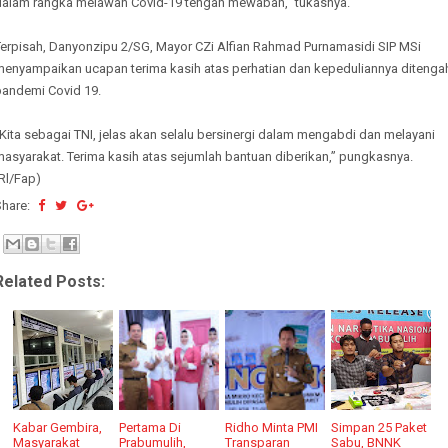
dalam rangka melawan Covid-19 tengah mewabah,” tukasnya.
Terpisah, Danyonzipu 2/SG, Mayor CZi Alfian Rahmad Purnamasidi SIP MSi
menyampaikan ucapan terima kasih atas perhatian dan kepeduliannya ditenga
pandemi Covid 19.
Kita sebagai TNI, jelas akan selalu bersinergi dalam mengabdi dan melayani
asyarakat. Terima kasih atas sejumlah bantuan diberikan,” pungkasnya.
Rl/Fap)
Share:
Related Posts:
Kabar Gembira,
Pertama Di
Ridho Minta PMI
Simpan 25 Paket
Masyarakat
Prabumulih,
Transparan
Sabu, BNNK