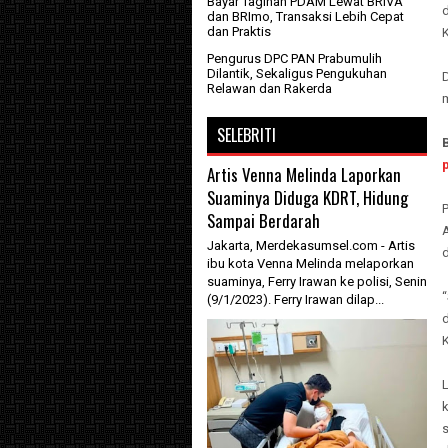
Bayar Tagihan PDAM Lewat BRIVA
dan BRImo, Transaksi Lebih Cepat
dan Praktis
K
Pengurus DPC PAN Prabumulih
Dilantik, Sekaligus Pengukuhan
D
Relawan dan Rakerda
SELEBRITI
Artis Venna Melinda Laporkan
Suaminya Diduga KDRT, Hidung
Sampai Berdarah
Jakarta, Merdekasumsel.com - Artis
ibu kota Venna Melinda melaporkan
suaminya, Ferry Irawan ke polisi, Senin
“
(9/1/2023). Ferry Irawan dilap...
K
k