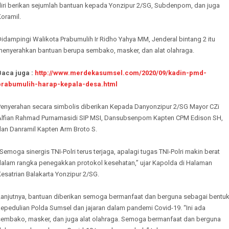
diri berikan sejumlah bantuan kepada Yonzipur 2/SG, Subdenpom, dan juga
oramil.
idampingi Walikota Prabumulih Ir Ridho Yahya MM, Jenderal bintang 2 itu
menyerahkan bantuan berupa sembako, masker, dan alat olahraga.
Baca juga :
http://www.merdekasumsel.com/2020/09/kadin-pmd-
prabumulih-harap-kepala-desa.html
Penyerahan secara simbolis diberikan Kepada Danyonzipur 2/SG Mayor CZi
Alfian Rahmad Purnamasidi SIP MSI, Dansubsenpom Kapten CPM Edison SH,
dan Danramil Kapten Arm Broto S.
Semoga sinergis TNI-Polri terus terjaga, apalagi tugas TNI-Polri makin berat
dalam rangka penegakkan protokol kesehatan,” ujar Kapolda di Halaman
esatrian Balakarta Yonzipur 2/SG.
Lanjutnya, bantuan diberikan semoga bermanfaat dan berguna sebagai bentu
epedulian Polda Sumsel dan jajaran dalam pandemi Covid-19. “Ini ada
sembako, masker, dan juga alat olahraga. Semoga bermanfaat dan berguna