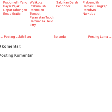
Prabumulih Yang
Walikota
Salurkan Darah
Prabumulih
Bayar Pajak
Prabumulih
Pendonor
Berhasil Tangkap
Dapat Tabungan
Resmikan
Residivis
Emas Gratis
Tempat
Narkoba
Perawatan Tubuh
Bernuansa Hello
kitty
← Posting Lebih Baru
Beranda
Posting Lama →
0 komentar:
Posting Komentar