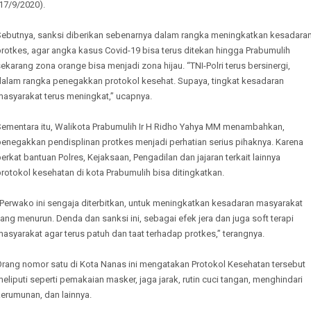
17/9/2020).
Sebutnya, sanksi diberikan sebenarnya dalam rangka meningkatkan kesadara
rotkes, agar angka kasus Covid-19 bisa terus ditekan hingga Prabumulih
ekarang zona orange bisa menjadi zona hijau. “TNI-Polri terus bersinergi,
dalam rangka penegakkan protokol kesehat. Supaya, tingkat kesadaran
masyarakat terus meningkat,” ucapnya.
Sementara itu, Walikota Prabumulih Ir H Ridho Yahya MM menambahkan,
penegakkan pendisplinan protkes menjadi perhatian serius pihaknya. Karena
erkat bantuan Polres, Kejaksaan, Pengadilan dan jajaran terkait lainnya
rotokol kesehatan di kota Prabumulih bisa ditingkatkan.
“Perwako ini sengaja diterbitkan, untuk meningkatkan kesadaran masyarakat
ang menurun. Denda dan sanksi ini, sebagai efek jera dan juga soft terapi
asyarakat agar terus patuh dan taat terhadap protkes,” terangnya.
Orang nomor satu di Kota Nanas ini mengatakan Protokol Kesehatan tersebut
eliputi seperti pemakaian masker, jaga jarak, rutin cuci tangan, menghindari
erumunan, dan lainnya.