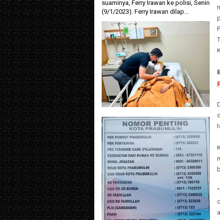
suaminya, Ferry Irawan ke polisi, Senin
(9/1/2023). Ferry Irawan dilap...
P
d
“
a