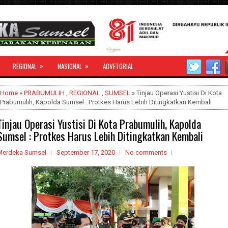
»
»
REGIONAL
NASIONAL
ADVETORIAL
Home
»
PRABUMULIH
,
REGIONAL
,
SUMSEL
» Tinjau Operasi Yustisi Di Kota
Prabumulih, Kapolda Sumsel : Protkes Harus Lebih Ditingkatkan Kembali
Tinjau Operasi Yustisi Di Kota Prabumulih, Kapolda
Sumsel : Protkes Harus Lebih Ditingkatkan Kembali
Merdeka Sumsel
September 17, 2020
No comments