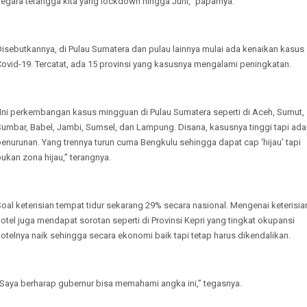
egara tetangga kita yang lockdown hingga Juni,” paparnya.
isebutkannya, di Pulau Sumatera dan pulau lainnya mulai ada kenaikan kasus
Covid-19. Tercatat, ada 15 provinsi yang kasusnya mengalami peningkatan.
“Ini perkembangan kasus mingguan di Pulau Sumatera seperti di Aceh, Sumut,
Sumbar, Babel, Jambi, Sumsel, dan Lampung. Disana, kasusnya tinggi tapi ada
enurunan. Yang trennya turun cuma Bengkulu sehingga dapat cap ‘hijau’ tapi
ukan zona hijau,” terangnya.
oal keterisian tempat tidur sekarang 29% secara nasional. Mengenai keterisia
otel juga mendapat sorotan seperti di Provinsi Kepri yang tingkat okupansi
otelnya naik sehingga secara ekonomi baik tapi tetap harus dikendalikan.
“Saya berharap gubernur bisa memahami angka ini,” tegasnya.