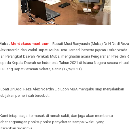
Muba,
Merdekasumsel.com
- Bupati Musi Banyuasin (Muba) Dr H Dodi Reza
Alex Noerdin dan Wakil Bupati Muba Beni Hernedi beserta jajaran Forkopimda
dan Perangkat Daerah Pemkab Muba, menghadiri acara Pengarahan Presiden R
epada Kepala Daerah se-Indonesia Tahun 2021 di Istana Negara secara virtual
di Ruang Rapat Serasan Sekate, Senin (17/5/2021).
Bupati Dr Dodi Reza Alex Noerdin Lic Econ MBA mengaku siap menjalankan
kebijakan pemerintah tersebut.
“Kami tetap siaga, termasuk di rumah sakit, dan juga akan membantu
keberlangsungan posko-posko penyekatan sampai waktu yang
ditetapkan,"ucapnya.