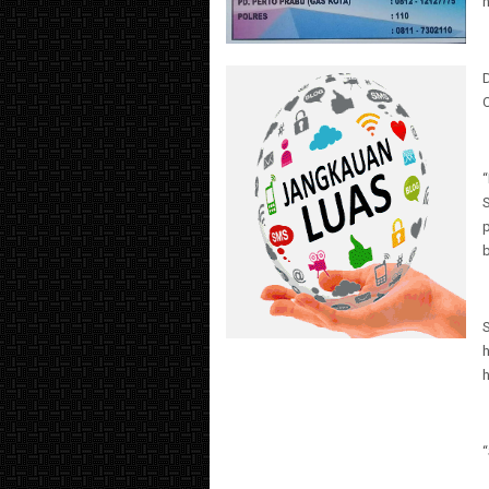
n
D
p
b
S
h
h