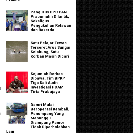
Pengurus DPC PAN
Prabumulih Dilantik,
Sekaligus
Pengukuhan Relawan
dan Rakerda
Satu Pelajar Tewas
Terseret Arus Sungai
Selabung, Satu
Korban Masih Dicari
Sejumlah Berkas
Dibawa, Tim BPKP
Tiga Kali Audit
Investigasi PDAM
g
Tirta Prabujaya
Damri Mulai
Beroperasi Kembali,
Penumpang Yang
i
Menunggu
Disimpang Pamor
Tidak Diperbolehkan
Lagi