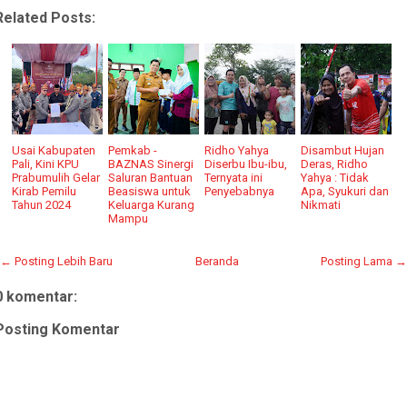
Related Posts:
Usai Kabupaten
Pemkab -
Ridho Yahya
Disambut Hujan
Pali, Kini KPU
BAZNAS Sinergi
Diserbu Ibu-ibu,
Deras, Ridho
Prabumulih Gelar
Saluran Bantuan
Ternyata ini
Yahya : Tidak
Kirab Pemilu
Beasiswa untuk
Penyebabnya
Apa, Syukuri dan
Tahun 2024
Keluarga Kurang
Nikmati
Mampu
← Posting Lebih Baru
Beranda
Posting Lama →
0 komentar:
Posting Komentar