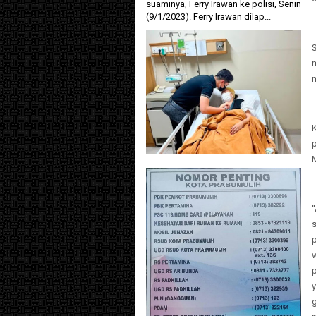
suaminya, Ferry Irawan ke polisi, Senin
(9/1/2023). Ferry Irawan dilap...
m
m
p
s
w
p
y