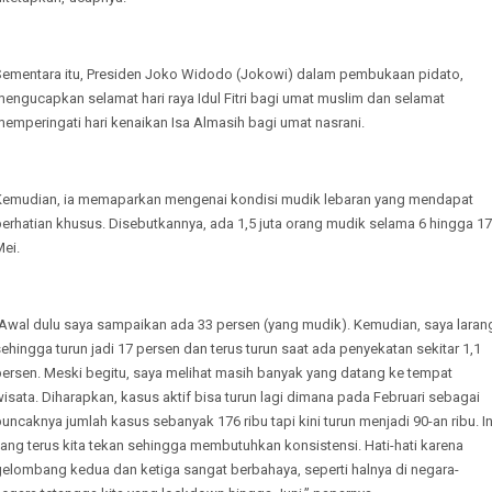
Sementara itu, Presiden Joko Widodo (Jokowi) dalam pembukaan pidato,
engucapkan selamat hari raya Idul Fitri bagi umat muslim dan selamat
emperingati hari kenaikan Isa Almasih bagi umat nasrani.
Kemudian, ia memaparkan mengenai kondisi mudik lebaran yang mendapat
erhatian khusus. Disebutkannya, ada 1,5 juta orang mudik selama 6 hingga 17
Mei.
“Awal dulu saya sampaikan ada 33 persen (yang mudik). Kemudian, saya laran
ehingga turun jadi 17 persen dan terus turun saat ada penyekatan sekitar 1,1
persen. Meski begitu, saya melihat masih banyak yang datang ke tempat
isata. Diharapkan, kasus aktif bisa turun lagi dimana pada Februari sebagai
uncaknya jumlah kasus sebanyak 176 ribu tapi kini turun menjadi 90-an ribu. In
ang terus kita tekan sehingga membutuhkan konsistensi. Hati-hati karena
gelombang kedua dan ketiga sangat berbahaya, seperti halnya di negara-