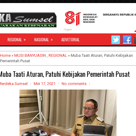
»
»
REGIONAL
NASIONAL
ADVETORIAL
Home
»
MUSI BANYUASIN
,
REGIONAL
» Muba Taati Aturan, Patuhi Kebijakan
Pemerintah Pusat
Muba Taati Aturan, Patuhi Kebijakan Pemerintah Pusat
Merdeka Sumsel
Mei 17, 2021
No comments