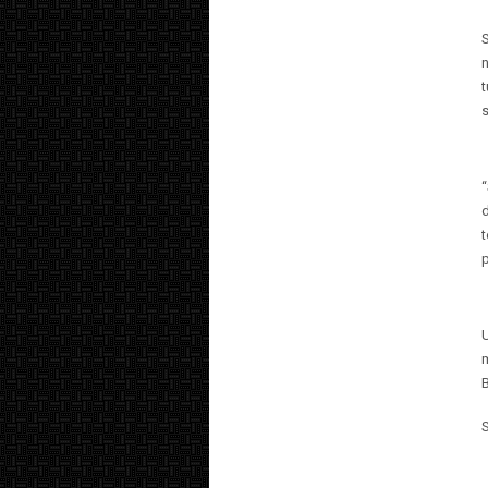
n
t
s
d
t
p
m
B