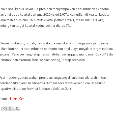
Selain soal kasus Covid-19, presiden menyampaikan pertumbuhan ekonomi
asional pada kuartal pertama 2020 yakni 2,97%. Kemudian di kuartal kedua,
urun menjadi minus 5%. Untuk kuartal pertama 2021, masih minus 0,74%,
edangkan target kuartal kedua sekitar diatas 7%.
“Seluruh gubernur, bupati, dan walikota memiliki tanggungjawab yang sama
alam kontribusi pertumbuhan ekonomi nasional. Saya meyakini target itu bisa
ercapai. Yang penting, tetap harus hati-hati sehingga penanganan Covid-19 d
ertumbuhan ekonomi bisa sejalan seiring,” harap presiden.
Usai mendengarkan arahan presiden, langsung dilanjutkan silaturahmi dan
endengarkan arahan Gubernur Sumsel secara virtual yang diikuti seluruh
upati/walikota se Provinsi Sumatera Selatan.(Sri)
Share: