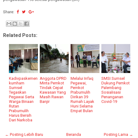
Share:
Related Posts:
Kadivpaskemen
Anggota DPRD
Melalui Infaq
SMSI Sumsel
kumham
Minta Pemkot
Pegawai,
Dukung Pemkot
Sumsel
Tindak Cepat
Pemkot
Palembang
Tegaskan
Kawasan Yang
Prabumulih
Sosialisasi
Pegawai Serta
Masih Rawan
Dirikan 39
Penanganan
Warga Binaan
Banjir
Rumah Layak
Covid-19
Rutan
Huni Selama
Prabumulih
Empat Bulan
Harus Bersih
Dari Narkoba
← Posting Lebih Baru
Beranda
Posting Lama →