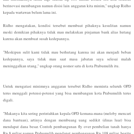
berinovasi membangun namun disisi lain anggaran kita minim," ungkap Ridho
kepada wartawan belum lama ini.
Ridho mengatakan, kondisi tersebut membuat pihaknya kesulitan namun
meski demikian pihaknya tidak mau melakukan pinjaman bank alias hutang
karena akan membuat susah kedepannya.
"Meskipun sulit kami tidak mau berhutang karena ini akan menjadi beban
kedepannya, saya tidak mau saat masa jabatan saya selesai malah
meninggalkan utang," ungkap orang nomor satu di kota Prabumulih itu.
Untuk mengatasi minimnya anggaran tersebut Ridho meminta seluruh OPD
terus menggali potensi-potensi yang bisa membangun kota Prabumulih terus
digali.
"Makanya kita sering perintahkan kepala OPD kemana-mana (meloby mencari
dana bantuan), artinya dengan membuang uang sedikit (dinas luar) bisa
mendapat dana besar. Contoh pembangunan fly over pembelian tanah hanya
Rp 8 miliar namun Prabumulih mendapat pembangunan Rp 108 miliar, begitu