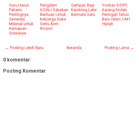
Guru Harus
Pangdam
Gempar, Bayi
Yonkav-5/DPC
Pahami
II/SWJ Salurkan
Kambing Lahir
Karang Endah
Pentingnya
Bantuan Untuk
Bermata Satu
Peringati Tahun
Generasi
Keluarga Duka
Baru Islam 1441
Milenial untuk
Sertu Anm
Hijriah
Kemajuan
Ricson
Siswanya
← Posting Lebih Baru
Beranda
Posting Lama →
0 komentar:
Posting Komentar