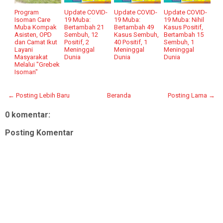
Program
Update COVID-
Update COVID-
Update COVID-
Isoman Care
19 Muba:
19 Muba:
19 Muba: Nihil
Muba Kompak
Bertambah 21
Bertambah 49
Kasus Positif,
Asisten, OPD
Sembuh, 12
Kasus Sembuh,
Bertambah 15
dan Camat Ikut
Positif, 2
40 Positif, 1
Sembuh, 1
Layani
Meninggal
Meninggal
Meninggal
Masyarakat
Dunia
Dunia
Dunia
Melalui "Grebek
Isoman"
← Posting Lebih Baru
Beranda
Posting Lama →
0 komentar:
Posting Komentar