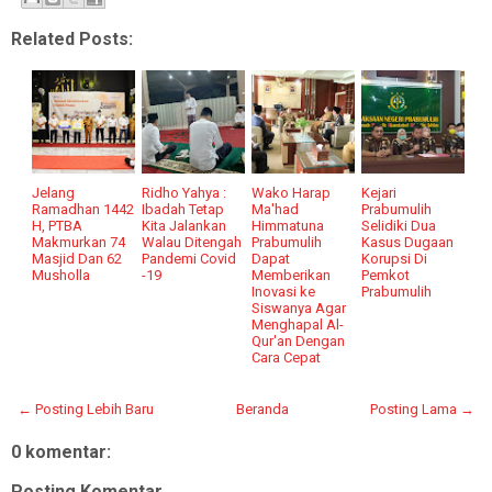
Related Posts:
Jelang
Ridho Yahya :
Wako Harap
Kejari
Ramadhan 1442
Ibadah Tetap
Ma'had
Prabumulih
H, PTBA
Kita Jalankan
Himmatuna
Selidiki Dua
Makmurkan 74
Walau Ditengah
Prabumulih
Kasus Dugaan
Masjid Dan 62
Pandemi Covid
Dapat
Korupsi Di
Musholla
-19
Memberikan
Pemkot
Inovasi ke
Prabumulih
Siswanya Agar
Menghapal Al-
Qur'an Dengan
Cara Cepat
← Posting Lebih Baru
Beranda
Posting Lama →
0 komentar:
Posting Komentar