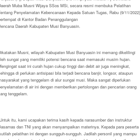
Daerah Muba Musni Wijaya SSos MSi, secara resmi membuka Pelatihan
Tentang Penyelamatan Kebencanaan Kepada Satuan Tugas, Rabu (9/11/2022
bertempat di Kantor Badan Penanggulangan
Bencana Daerah Kabupaten Musi Banyuasin.
Dikatakan Musni, wilayah Kabupaten Musi Banyuasin ini memang dikelilingi
oleh sungai yang memiliki potensi bencana saat memasuki musim hujan.
engingat saat ini curah hujan cukup tinggi dan debit air juga meningkat,
ehingga di perlukan antisipasi bila terjadi bencana banjir, longsor, ataupun
masyarakat yang tenggelam di alur sungai musi. Maka sangat diperlukan
penyelamatan di air ini dengan memberikan pertolongan dan pencarian orang
yang tenggelam.
“Untuk itu, kami ucapakan terima kasih kepada narasumber dan instruktur
Basarnas dan TNI yang akan menyampaikan materinya. Kepada para peserta
kutilah pelatihan ini dengan sungguh-sungguh. Jadilah personil yang mampu