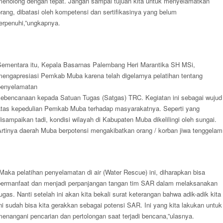
menolong dengan tepat. Jangan sampai tujuan kita untuk menyelamatkan
rang, dibatasi oleh kompetensi dan sertifikasinya yang belum
terpenuhi,”ungkapnya.
Sementara itu, Kepala Basarnas Palembang Heri Marantika SH MSi,
mengapresiasi Pemkab Muba karena telah digelarnya pelatihan tentang
penyelamatan
kebencanaan kepada Satuan Tugas (Satgas) TRC. Kegiatan ini sebagai wujud
atas kepedulian Pemkab Muba terhadap masyarakatnya. Seperti yang
isampaikan tadi, kondisi wilayah di Kabupaten Muba dikelilingi oleh sungai.
Artinya daerah Muba berpotensi mengakibatkan orang / korban jiwa tenggelam
Maka pelatihan penyelamatan di air (Water Rescue) ini, diharapkan bisa
bermanfaat dan menjadi perpanjangan tangan tim SAR dalam melaksanakan
ugas. Nanti setelah ini akan kita bekali surat keterangan bahwa adik-adik kita
ni sudah bisa kita gerakkan sebagai potensi SAR. Ini yang kita lakukan untuk
enangani pencarian dan pertolongan saat terjadi bencana,”ulasnya.