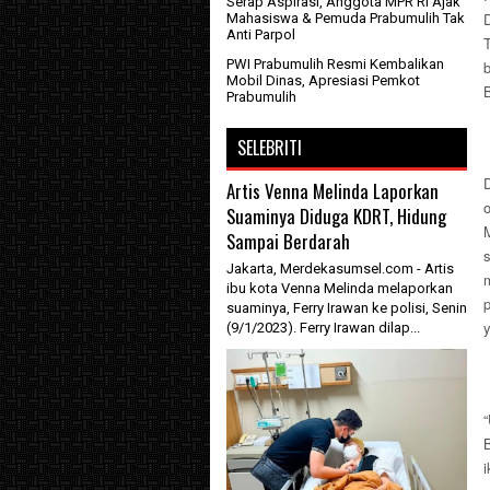
Serap Aspirasi, Anggota MPR RI Ajak
Mahasiswa & Pemuda Prabumulih Tak
Anti Parpol
PWI Prabumulih Resmi Kembalikan
Mobil Dinas, Apresiasi Pemkot
Prabumulih
SELEBRITI
Artis Venna Melinda Laporkan
Suaminya Diduga KDRT, Hidung
M
Sampai Berdarah
s
Jakarta, Merdekasumsel.com - Artis
ibu kota Venna Melinda melaporkan
suaminya, Ferry Irawan ke polisi, Senin
(9/1/2023). Ferry Irawan dilap...
i