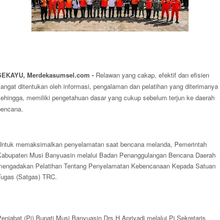
SEKAYU, Merdekasumsel.com -
Relawan yang cakap, efektif dan efisien
angat ditentukan oleh informasi, pengalaman dan pelatihan yang diterimanya
sehingga, memiliki pengetahuan dasar yang cukup sebelum terjun ke daerah
bencana.
Untuk memaksimalkan penyelamatan saat bencana melanda, Pemerintah
Kabupaten Musi Banyuasin melalui Badan Penanggulangan Bencana Daerah
mengadakan Pelatihan Tentang Penyelamatan Kebencanaan Kepada Satuan
Tugas (Satgas) TRC.
enjabat (Pj) Bupati Musi Banyuasin Drs H Apriyadi melalui Pj Sekretaris