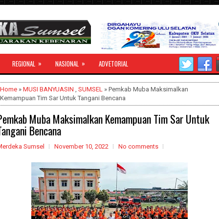
»
»
REGIONAL
NASIONAL
ADVETORIAL
Home
»
MUSI BANYUASIN
,
SUMSEL
» Pemkab Muba Maksimalkan
Kemampuan Tim Sar Untuk Tangani Bencana
Pemkab Muba Maksimalkan Kemampuan Tim Sar Untuk
Tangani Bencana
Merdeka Sumsel
November 10, 2022
No comments