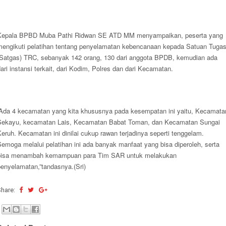
Kepala BPBD Muba Pathi Ridwan SE ATD MM menyampaikan, peserta yang
mengikuti pelatihan tentang penyelamatan kebencanaan kepada Satuan Tuga
(Satgas) TRC, sebanyak 142 orang, 130 dari anggota BPDB, kemudian ada
ari instansi terkait, dari Kodim, Polres dan dari Kecamatan.
“Ada 4 kecamatan yang kita khususnya pada kesempatan ini yaitu, Kecamata
Sekayu, kecamatan Lais, Kecamatan Babat Toman, dan Kecamatan Sungai
eruh. Kecamatan ini dinilai cukup rawan terjadinya seperti tenggelam.
emoga melalui pelatihan ini ada banyak manfaat yang bisa diperoleh, serta
bisa menambah kemampuan para Tim SAR untuk melakukan
penyelamatan,”tandasnya.(Sri)
Share: