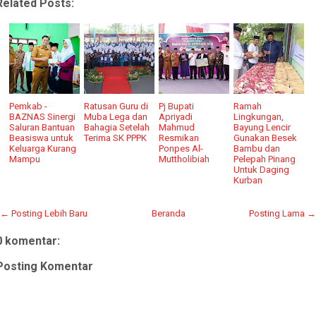
Related Posts:
Pemkab -
Ratusan Guru di
Pj Bupati
Ramah
BAZNAS Sinergi
Muba Lega dan
Apriyadi
Lingkungan,
Saluran Bantuan
Bahagia Setelah
Mahmud
Bayung Lencir
Beasiswa untuk
Terima SK PPPK
Resmikan
Gunakan Besek
Keluarga Kurang
Ponpes Al-
Bambu dan
Mampu
Muttholibiah
Pelepah Pinang
Untuk Daging
Kurban
← Posting Lebih Baru
Beranda
Posting Lama →
0 komentar:
Posting Komentar