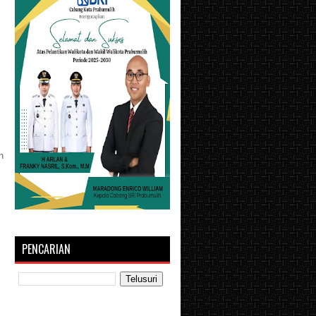
s
n
PENCARIAN