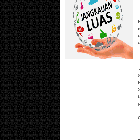
d
K
S