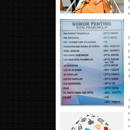
o
d
“
t
i
m