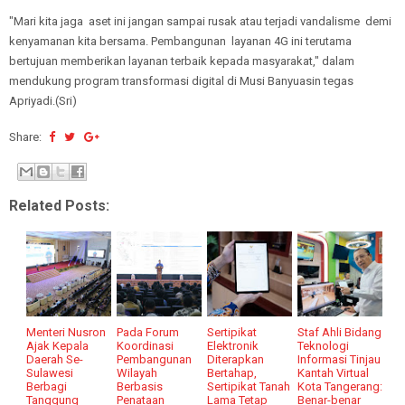
"Mari kita jaga aset ini jangan sampai rusak atau terjadi vandalisme demi
kenyamanan kita bersama. Pembangunan layanan 4G ini terutama
bertujuan memberikan layanan terbaik kepada masyarakat," dalam
mendukung program transformasi digital di Musi Banyuasin tegas
Apriyadi.(Sri)
Share:
Related Posts:
Menteri Nusron
Pada Forum
Sertipikat
Staf Ahli Bidang
Ajak Kepala
Koordinasi
Elektronik
Teknologi
Daerah Se-
Pembangunan
Diterapkan
Informasi Tinjau
Sulawesi
Wilayah
Bertahap,
Kantah Virtual
Berbagi
Berbasis
Sertipikat Tanah
Kota Tangerang:
Tanggung
Penataan
Lama Tetap
Benar-benar