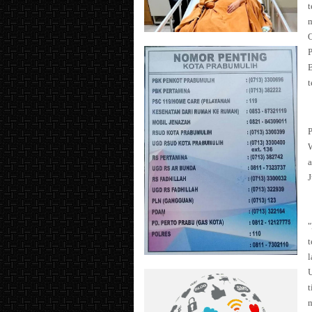
t
O
P
t
P
J
"
t
l
U
t
m