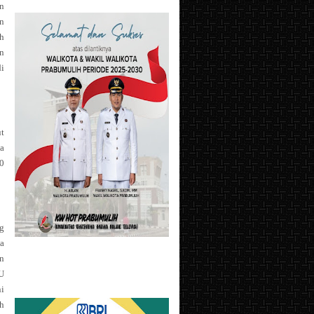
an
n
ah
an
i
ut
a
0
ng
ga
an
PU
ni
ah