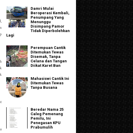
Damri Mulai
Beroperasi Kembali,
Penumpang Yang
,
Menunggu
Disimpang Pamor
an
Tidak Diperbolehkan
p
Lagi
Perempuan Cantik
Ditemukan Tewas
Disemak, Tanpa
Celana dan Tangan
h
Diikat Karet Ban
k
ak
Mahasiswi Cantik Ini
Ditemukan Tewas
Tanpa Busana
at
Beredar Nama 25
Caleg Pemenang
Pemilu, Ini
Penegasan KPU
Prabumulih
ya