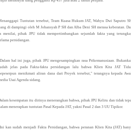
ajib membayar uang pengganti Rp 437 juta atau 2 tahun penjara.
Menanggapi Tuntutan tersebut, Team Kuasa Hukum JAT, Wahyu Dwi Saputro SH
ang di dampingi oleh M Johansyah P SH dan Alba Deni SH merasa keberatan. D
Ia menilai, pihak JPU tidak mempertimbangkan sejumlah fakta yang terungka
elama persidangan.
"Dalam hal ini juga, pihak JPU mengesampingkan rasa Prikemanusiaan. Bukanka
sudah jelas pada Fakta-fakta persidangan lalu bahwa Klien Kita JAT Tida
epeserpun menikmati aliran dana dari Proyek tersebut," terangnya kepada Aw
media Usai Agenda sidang.
alam kesempatan itu dirinya menerangkan bahwa, pihak JPU Keliru dan tidak tep
alam menerapkan tuntutan Pasal Kepada JAT, yakni Pasal 2 dan 3 UU Tipikor.
Ini kan sudah menjadi Fakta Persidangan, bahwa peranan Klien Kita (JAT) han