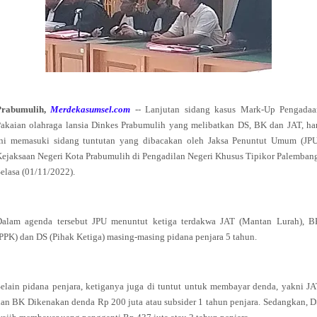
Prabumulih,
Merdekasumsel.com
-- Lanjutan sidang kasus Mark-Up Pengadaa
akaian olahraga lansia Dinkes Prabumulih yang melibatkan DS, BK dan JAT, ha
ini memasuki sidang tuntutan yang dibacakan oleh Jaksa Penuntut Umum (JPU
ejaksaan Negeri Kota Prabumulih di Pengadilan Negeri Khusus Tipikor Palemban
elasa (01/11/2022).
Dalam agenda tersebut JPU menuntut ketiga terdakwa JAT (Mantan Lurah), B
PPK) dan DS (Pihak Ketiga) masing-masing pidana penjara 5 tahun.
elain pidana penjara, ketiganya juga di tuntut untuk membayar denda, yakni J
an BK Dikenakan denda Rp 200 juta atau subsider 1 tahun penjara. Sedangkan, 