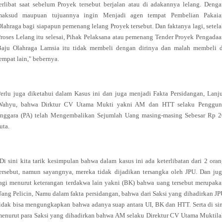
erlibat saat sebelum Proyek tersebut berjalan atau di adakannya lelang. Deng
maksud maupuan tujuannya ingin Menjadi agen tempat Pembelian Pakaia
lahraga bagi siapapun pemenang lelang Proyek tersebut. Dan faktanya lagi, setel
roses Lelang itu selesai, Pihak Pelaksana atau pemenang Tender Proyek Pengada
Baju Olahraga Lamsia itu tidak membeli dengan dirinya dan malah membeli d
empat lain," bebernya.
erlu juga diketahui dalam Kasus ini dan juga menjadi Fakta Persidangan, Lanj
Wahyu, bahwa Dirktur CV Utama Mukti yakni AM dan HTT selaku Penggun
anggara (PA) telah Mengembalikan Sejumlah Uang masing-masing Sebesar Rp 2
uta.
Di sini kita tarik kesimpulan bahwa dalam kasus ini ada keterlibatan dari 2 ora
ersebut, namun sayangnya, mereka tidak dijadikan tersangka oleh JPU. Dan ju
agi menurut keterangan terdakwa lain yakni (BK) bahwa uang tersebut merupak
ang Pelicin, Namu dalam fakta persidangan, bahwa dari Saksi yang dihadirkan J
idak bisa mengungkapkan bahwa adanya suap antara UI, BK dan HTT. Serta di si
enurut para Saksi yang dihadirkan bahwa AM selaku Direktur CV Utama Muktil