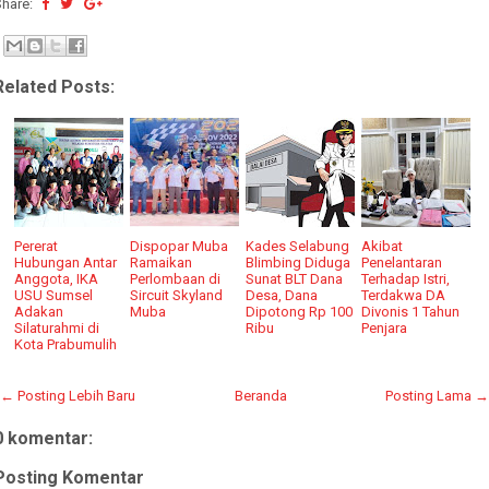
Share:
Related Posts:
Pererat
Dispopar Muba
Kades Selabung
Akibat
Hubungan Antar
Ramaikan
Blimbing Diduga
Penelantaran
Anggota, IKA
Perlombaan di
Sunat BLT Dana
Terhadap Istri,
USU Sumsel
Sircuit Skyland
Desa, Dana
Terdakwa DA
Adakan
Muba
Dipotong Rp 100
Divonis 1 Tahun
Silaturahmi di
Ribu
Penjara
Kota Prabumulih
← Posting Lebih Baru
Beranda
Posting Lama →
0 komentar:
Posting Komentar