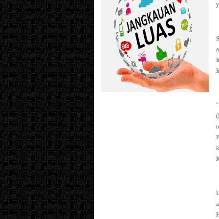
S
a
I
I
K
U