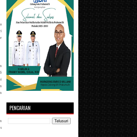
ra
ri
de
n
6
i
n
n
PENCARIAN
an
s