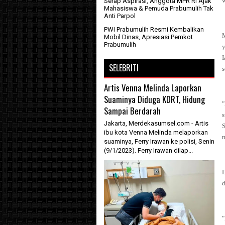
w
Serap Aspirasi, Anggota MPR RI Ajak
Mahasiswa & Pemuda Prabumulih Tak
Anti Parpol
PWI Prabumulih Resmi Kembalikan
Mobil Dinas, Apresiasi Pemkot
Prabumulih
y
SELEBRITI
s
Artis Venna Melinda Laporkan
Suaminya Diduga KDRT, Hidung
Sampai Berdarah
Jakarta, Merdekasumsel.com - Artis
S
ibu kota Venna Melinda melaporkan
suaminya, Ferry Irawan ke polisi, Senin
(9/1/2023). Ferry Irawan dilap...
D
d
"