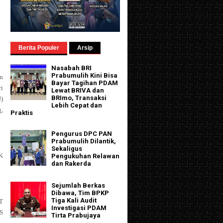
Berita Populer
Arsip
Nasabah BRI
Prabumulih Kini Bisa
n
Bayar Tagihan PDAM
ri
Lewat BRIVA dan
BRImo, Transaksi
)
Lebih Cepat dan
g,
Praktis
Pengurus DPC PAN
Prabumulih Dilantik,
Sekaligus
K
Pengukuhan Relawan
dan Rakerda
Sejumlah Berkas
Dibawa, Tim BPKP
Tiga Kali Audit
AT
Investigasi PDAM
DS
Tirta Prabujaya