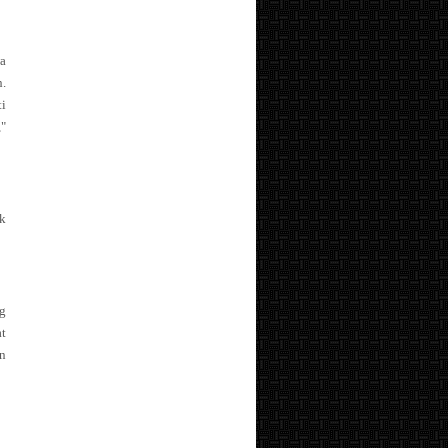
a
.
ti
"
k
g
t
n