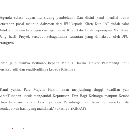
"Agenda selasa depan itu sidang pembelaan. Dan disini kami menilai bahw
Penerapan pasal maupun dakwaan dari JPU kepada Klien Kita JAT sudah salah
ntuk itu di sini kita tegaskan lagi bahwa Klien kita Tidak Sepeserpun Menikma
Uang hasil Proyek tersebut sebagaimana tuntutan yang dimaksud oleh JPU,
erangnya.
Lebih jauh dirinya berharap kepada Majelis Hakim Tipikor Palembang untu
ersikap adil dan seadil-adilnya kepada Kliennya.
"Kami yakin, Para Majelis Hakim akan menjunjung tinggi keadilan yan
BerkeTuhanan untuk mengambil Keputusan. Dan Bagi Keluarga maupun Keraba
Klien kita ini mohon Doa nya agar Persidangan ini terus di lancarkan da
endapatkan hasil yang maksimal," tukasnya. (Ril/FAP)