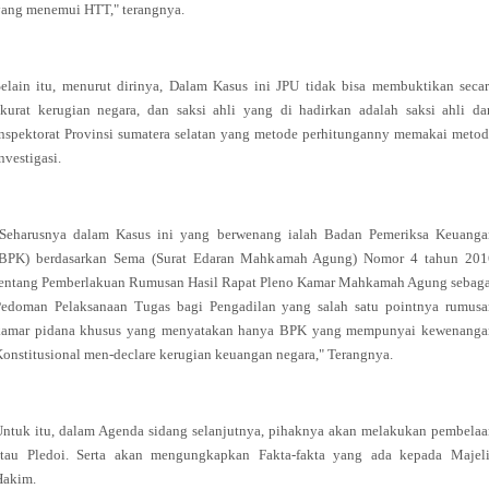
yang menemui HTT," terangnya.
elain itu, menurut dirinya, Dalam Kasus ini JPU tidak bisa membuktikan seca
kurat kerugian negara, dan saksi ahli yang di hadirkan adalah saksi ahli da
nspektorat Provinsi sumatera selatan yang metode perhitunganny memakai meto
nvestigasi.
"Seharusnya dalam Kasus ini yang berwenang ialah Badan Pemeriksa Keuanga
(BPK) berdasarkan Sema (Surat Edaran Mahkamah Agung) Nomor 4 tahun 201
tentang Pemberlakuan Rumusan Hasil Rapat Pleno Kamar Mahkamah Agung sebaga
Pedoman Pelaksanaan Tugas bagi Pengadilan yang salah satu pointnya rumusa
kamar pidana khusus yang menyatakan hanya BPK yang mempunyai kewenanga
onstitusional men-declare kerugian keuangan negara," Terangnya.
ntuk itu, dalam Agenda sidang selanjutnya, pihaknya akan melakukan pembela
atau Pledoi. Serta akan mengungkapkan Fakta-fakta yang ada kepada Majeli
Hakim.