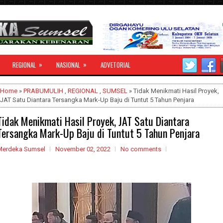
»
»
REGIONAL
NASIONAL
ADVETORIAL
Home
»
PRABUMULIH
,
REGIONAL
,
SUMSEL
» Tidak Menikmati Hasil Proyek,
JAT Satu Diantara Tersangka Mark-Up Baju di Tuntut 5 Tahun Penjara
Tidak Menikmati Hasil Proyek, JAT Satu Diantara
Tersangka Mark-Up Baju di Tuntut 5 Tahun Penjara
Merdeka Sumsel
November 02, 2022
No comments