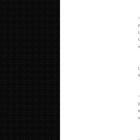
U
t
b
m