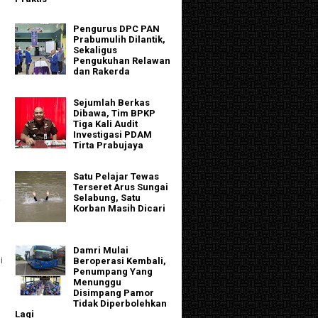
Pengurus DPC PAN
Prabumulih Dilantik,
Sekaligus
Pengukuhan Relawan
dan Rakerda
Sejumlah Berkas
Dibawa, Tim BPKP
Tiga Kali Audit
Investigasi PDAM
Tirta Prabujaya
Satu Pelajar Tewas
Terseret Arus Sungai
a
Selabung, Satu
Korban Masih Dicari
Damri Mulai
i
Beroperasi Kembali,
Penumpang Yang
Menunggu
Disimpang Pamor
Tidak Diperbolehkan
Lagi