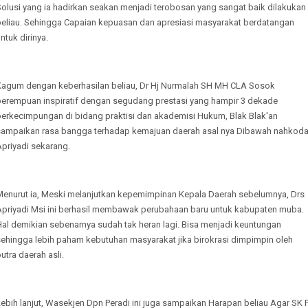
Solusi yang ia hadirkan seakan menjadi terobosan yang sangat baik dilakukan
beliau. Sehingga Capaian kepuasan dan apresiasi masyarakat berdatangan
ntuk dirinya.
Kagum dengan keberhasilan beliau, Dr Hj Nurmalah SH MH CLA Sosok
perempuan inspiratif dengan segudang prestasi yang hampir 3 dekade
berkecimpungan di bidang praktisi dan akademisi Hukum, Blak Blak'an
sampaikan rasa bangga terhadap kemajuan daerah asal nya Dibawah nahkod
priyadi sekarang.
Menurut ia, Meski melanjutkan kepemimpinan Kepala Daerah sebelumnya, Drs
Apriyadi Msi ini berhasil membawak perubahaan baru untuk kabupaten muba.
Hal demikian sebenarnya sudah tak heran lagi. Bisa menjadi keuntungan
sehingga lebih paham kebutuhan masyarakat jika birokrasi dimpimpin oleh
utra daerah asli.
ebih lanjut, Wasekjen Dpn Peradi ini juga sampaikan Harapan beliau Agar SK P