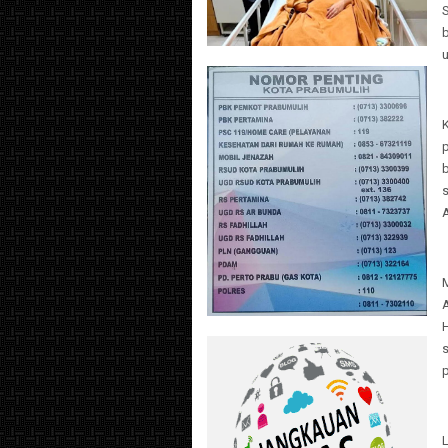
u
A
p
L