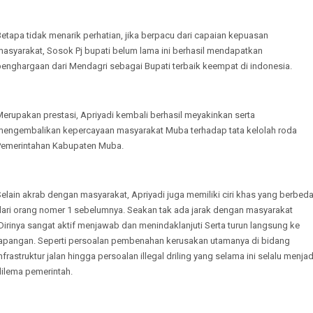
etapa tidak menarik perhatian, jika berpacu dari capaian kepuasan
masyarakat, Sosok Pj bupati belum lama ini berhasil mendapatkan
penghargaan dari Mendagri sebagai Bupati terbaik keempat di indonesia.
erupakan prestasi, Apriyadi kembali berhasil meyakinkan serta
mengembalikan kepercayaan masyarakat Muba terhadap tata kelolah roda
Pemerintahan Kabupaten Muba.
elain akrab dengan masyarakat, Apriyadi juga memiliki ciri khas yang berbed
dari orang nomer 1 sebelumnya. Seakan tak ada jarak dengan masyarakat
Dirinya sangat aktif menjawab dan menindaklanjuti Serta turun langsung ke
lapangan. Seperti persoalan pembenahan kerusakan utamanya di bidang
nfrastruktur jalan hingga persoalan illegal driling yang selama ini selalu menjad
dilema pemerintah.