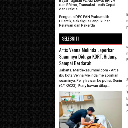
Bayar Tagihan PDAM Lewat BRIVA
dan BRImo, Transaksi Lebih Cepat
dan Praktis
B
Pengurus DPC PAN Prabumulih
Dilantik, Sekaligus Pengukuhan
Relawan dan Rakerda
SELEBRITI
M
Artis Venna Melinda Laporkan
Suaminya Diduga KDRT, Hidung
Sampai Berdarah
Jakarta, Merdekasumsel.com - Artis
ibu kota Venna Melinda melaporkan
S
suaminya, Ferry Irawan ke polisi, Senin
(9/1/2023). Ferry Irawan dilap...
'
i