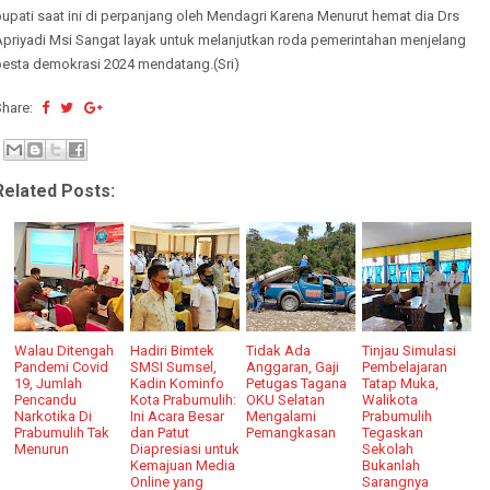
upati saat ini di perpanjang oleh Mendagri Karena Menurut hemat dia Drs
Apriyadi Msi Sangat layak untuk melanjutkan roda pemerintahan menjelang
pesta demokrasi 2024 mendatang.(Sri)
Share:
Related Posts:
Walau Ditengah
Hadiri Bimtek
Tidak Ada
Tinjau Simulasi
Pandemi Covid
SMSI Sumsel,
Anggaran, Gaji
Pembelajaran
19, Jumlah
Kadin Kominfo
Petugas Tagana
Tatap Muka,
Pencandu
Kota Prabumulih:
OKU Selatan
Walikota
Narkotika Di
Ini Acara Besar
Mengalami
Prabumulih
Prabumulih Tak
dan Patut
Pemangkasan
Tegaskan
Menurun
Diapresiasi untuk
Sekolah
Kemajuan Media
Bukanlah
Online yang
Sarangnya