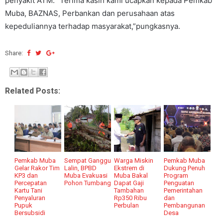
penyakit ATM. “Terima kasih kami ucapkan kepada Pemkab
Muba, BAZNAS, Perbankan dan perusahaan atas
kepeduliannya terhadap masyarakat,”pungkasnya.
Share:
Related Posts:
Pemkab Muba
Sempat Ganggu
Warga Miskin
Pemkab Muba
Gelar Rakor Tim
Lalin, BPBD
Ekstrem di
Dukung Penuh
KP3 dan
Muba Evakuasi
Muba Bakal
Program
Percepatan
Pohon Tumbang
Dapat Gaji
Penguatan
Kartu Tani
Tambahan
Pemerintahan
Penyaluran
Rp350 Ribu
dan
Pupuk
Perbulan
Pembangunan
Bersubsidi
Desa