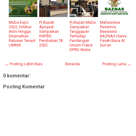
Muba Expo
Pj Bupati
Pj Bupati Muba
Mahasiswa
2022, Dihibur
Apriyadi
Sampaikan
Penerima
Artis Hingga
Sampaikan
Tanggapan
Beasiswa
Diramaikan
RAPBD
Terhadap
BAZNAS Harus
Ratusan Tenant
Perubahan TA
Pandangan
Faseh Baca Al
UMKM
2022
Umum Fraksi
Qur’an
DPRD Muba
← Posting Lebih Baru
Beranda
Posting Lama →
0 komentar:
Posting Komentar