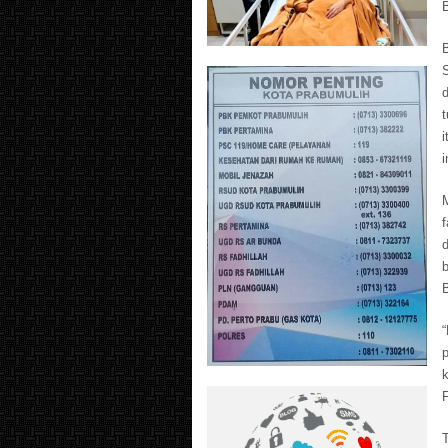
B
i
M
“
k