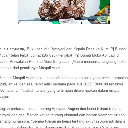
Musi Banyuasin,-
Buku berjudul “Apriyadi dari Kepala Desa ke Kursi Pj Bupati
uba,” telah terbit. Jumat (28/7/23) Penjabat (Pj) Bupati Muba Apriyadi di
kantor Perwakilan Pemkab Musi Banyuasin (Muba) menerima langsung buku
ersebut dari penulisnya Maspril Aries.
enurut Maspril Aries buku ini adalah sebuah kitab opini yang berisi kumpulan
pini, artikel dan esai terbit edisi perdana pada Juli 2023. “Buku ini tebalnya
290 halaman. Naskah tulisan yang terhimpun dikelompokan dalam empat
agian.
agian pertama, tulisan tentang Apriyadi. Bagian dua berisi tulisan tentang
minyak dan gas. Bagian ketiga tentang ekonomi dan bagian keempat tulisan
entang humaniora. “Semua tulisan ini berisi tentang aktivitas Apriyadi dalam
memimpin Kabupaten Musi Banyuasin atau Muba sejak masa Sekretaris