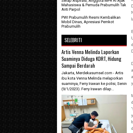
Serap Aspirasi, Anggota MPR RI Ajak
Mahasiswa & Pemuda Prabumulih Tak
Anti Parpol
PWI Prabumulih Resmi Kembalikan
l
Mobil Dinas, Apresiasi Pemkot
Prabumulih
B
U
SELEBRITI
Artis Venna Melinda Laporkan
D
Suaminya Diduga KDRT, Hidung
D
Sampai Berdarah
a
Jakarta, Merdekasumsel.com - Artis
ibu kota Venna Melinda melaporkan
suaminya, Ferry Irawan ke polisi, Senin
(9/1/2023). Ferry Irawan dilap...
d
“
y