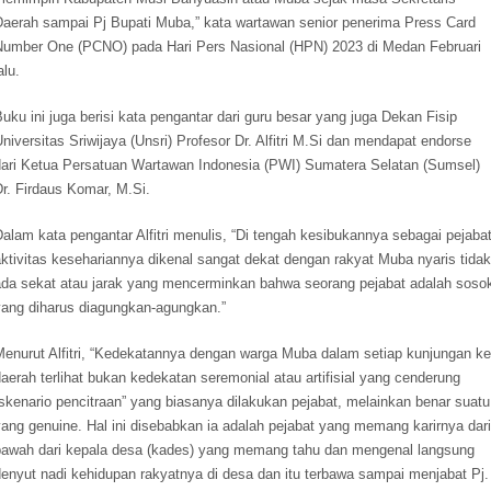
Daerah sampai Pj Bupati Muba,” kata wartawan senior penerima Press Card
Number One (PCNO) pada Hari Pers Nasional (HPN) 2023 di Medan Februari
alu.
uku ini juga berisi kata pengantar dari guru besar yang juga Dekan Fisip
niversitas Sriwijaya (Unsri) Profesor Dr. Alfitri M.Si dan mendapat endorse
dari Ketua Persatuan Wartawan Indonesia (PWI) Sumatera Selatan (Sumsel)
r. Firdaus Komar, M.Si.
alam kata pengantar Alfitri menulis, “Di tengah kesibukannya sebagai pejabat
ktivitas kesehariannya dikenal sangat dekat dengan rakyat Muba nyaris tidak
ada sekat atau jarak yang mencerminkan bahwa seorang pejabat adalah soso
yang diharus diagungkan-agungkan.”
Menurut Alfitri, “Kedekatannya dengan warga Muba dalam setiap kunjungan ke
aerah terlihat bukan kedekatan seremonial atau artifisial yang cenderung
skenario pencitraan” yang biasanya dilakukan pejabat, melainkan benar suatu
ang genuine. Hal ini disebabkan ia adalah pejabat yang memang karirnya dari
bawah dari kepala desa (kades) yang memang tahu dan mengenal langsung
denyut nadi kehidupan rakyatnya di desa dan itu terbawa sampai menjabat Pj.