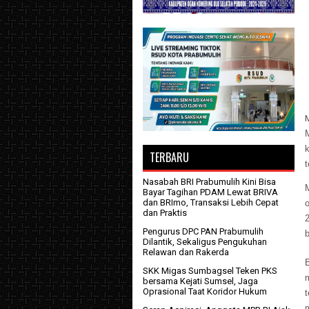
M
TERBARU
t
Nasabah BRI Prabumulih Kini Bisa
M
Bayar Tagihan PDAM Lewat BRIVA
dan BRImo, Transaksi Lebih Cepat
o
dan Praktis
Pengurus DPC PAN Prabumulih
b
Dilantik, Sekaligus Pengukuhan
Relawan dan Rakerda
B
SKK Migas Sumbagsel Teken PKS
bersama Kejati Sumsel, Jaga
Oprasional Taat Koridor Hukum
t