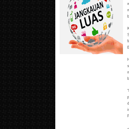
w
b
M
s
“
i
P