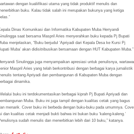
artawan dengan kualiifikasi utama yang tidak produktif menulis dan
menerbitkan buku. Kalau tidak salah ini merupakan bukunya yang ketiga
elas.”
Kepala Dinas Komunikasi dan Informatika Kabupaten Muba Herryandi
Sinulingga saat bersama Maspril Aries menyerahkan buku kepada Pj Bupati
uba menjelaskan, “Buku berjudul ‘Apriyadi dari Kepala Desa ke Kursi Pj
Bupati Muba’ akan didisitribusikan bersamaan dengan HUT Kabupaten Muba.”
Herryandi Sinulingga juga menyampaikan apresiasi untuk penulisnya, wartawa
enior Maspril Aries yang telah berkontribusi dengan berbagai karya jurnalistik
menulis tentang Apriyadi dan pembangunan di Kabupaten Muba dengan
berbagai dinamika.
Melalui buku ini terdokumentasikan berbagai kiprah Pj Bupati Apriyadi dan
pembangunan Muba. Buku ini juga tampil dengan kualitas cetak yang bagus
dan menarik. Cover buku ini berbeda dengan buku-buku pada umumnya. Cover
si dan kualitas cetak menjadi bukti bahwa ini bukan buku ‘kaleng-kaleng.’
enulisnya sudah menulis dan menerbitkan lebih dari 10 buku,” katanya.