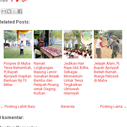
Share:
Related Posts:
Ponpes di Muba
Ramah
Jadikan Hari
Jelajah Alam, Pj
Terus Bertambah,
Lingkungan,
Raya Idul Adha,
Bupati Apriyadi
Pj Bupati
Bayung Lencir
Sebagai
Bedah Rumah
Apriyadi Siapkan
Gunakan Besek
Momentum
Warga Pelosok
Bantuan Rp15
Bambu dan
Untuk Terus
di Muba
Miliar
Pelepah Pinang
Tingkatkan
untuk Daging
Ukhuwah
Kurban
Islamiyah
← Posting Lebih Baru
Beranda
Posting Lama →
0 komentar: