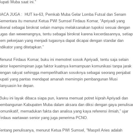
upati Muba saat ini.”
BACA JUGA :
HUT ke-63, Pemkab Muba Gelar Lomba Futsal dan Senam
Sementara itu menurut Ketua PWI Sumsel Firdaus Komar, “Apriyadi yang
dikenal sebagai birokrat selain mampu melaksanakan tupoksi sesuai dengan
tugas dan wewenangnya, tentu sebagai birokrat karena kecerdasannya, setiap
item pekerjaan yang menjadi tugasnya dapat dicapai dengan standar dan
ndikator yang ditetapkan.”
enurut Firdaus Komar, buku ini memotret sosok Apriyadi, tentu saja selain
faktor kepemimpinan juga faktor kuatnya kemampuan komunikasi tanpa jarak
dengan rakyat sehingga memperlihatkan sosoknya sebagai seorang penjabat
bupati yang pantas mendapat amanah memimpin pembangunan Musi
Banyuasin ke depan.
Buku ini layak dibaca siapa pun, karena memuat potret kiprah Apriyadi dan
pembangunan Kabupaten Muba dalam aksara dan diksi dengan gaya penulisa
omunikatif, memadukan fakta dan analisa yang kaya referensi ilmiah,” ujar
Firdaus wartawan senior yang juga penerima PCNO.
Tentang penulisanya, menurut Ketua PWI Sumsel, “Maspril Aries adalah