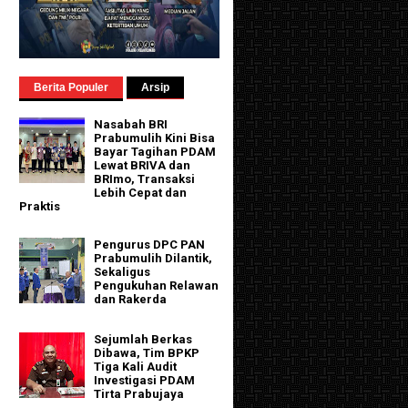
Berita Populer
Arsip
Nasabah BRI
Prabumulih Kini Bisa
Bayar Tagihan PDAM
Lewat BRIVA dan
BRImo, Transaksi
Lebih Cepat dan
Praktis
Pengurus DPC PAN
Prabumulih Dilantik,
Sekaligus
Pengukuhan Relawan
dan Rakerda
Sejumlah Berkas
Dibawa, Tim BPKP
Tiga Kali Audit
Investigasi PDAM
Tirta Prabujaya