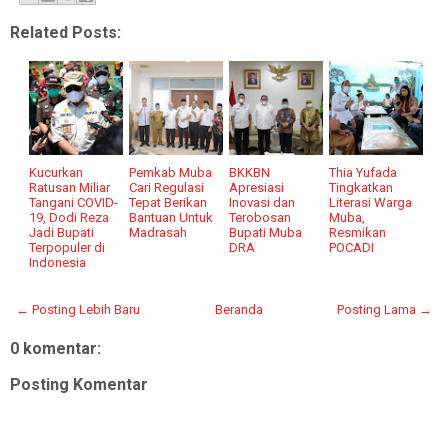
Related Posts:
Kucurkan
Pemkab Muba
BKKBN
Thia Yufada
Ratusan Miliar
Cari Regulasi
Apresiasi
Tingkatkan
Tangani COVID-
Tepat Berikan
Inovasi dan
Literasi Warga
19, Dodi Reza
Bantuan Untuk
Terobosan
Muba,
Jadi Bupati
Madrasah
Bupati Muba
Resmikan
Terpopuler di
DRA
POCADI
Indonesia
← Posting Lebih Baru
Beranda
Posting Lama →
0 komentar:
Posting Komentar