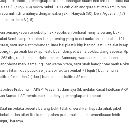
Adapun kronologi penangkapan kedua pasangan suami istri tersebut pada har
elasa (31/12/2019) sekira pukul 13.30 Wib oleh anggota Sat Intelkam Polres
rabumulih di rumahnya dengan saksi yakni Hariyadi (50), Deni Agustian (17)
an Indra Jaka S (15).
ari penangkapan tersebut pihak kepolisian berhasil menyita barang bukti
akni Sembilan paket plastik klip bening yang berisi narkoba jenis sabu, 19 but
xtasi, satu unit alat timbangan, lima bal plastik klip bening, satu unit alat hisap
bong), tiga buah korek api, satu buah dompet warna coklat, Uang sebesar Rp
1.262 ribu, dua buah handphone merk Samsung warna coklat, satu buah
handphone merk samsung lipat warna hitam, satu buah handphone merk Noki
arna hitam, dua pucuk senjata api rakitan berikut 7 ( tujuh ) butir amunisi
aliber 9 mm dan 2 ( dua ) butir amunisi kaliber 38 mm.
Kapolres Prabumulih AKBP I Wayan Sudarmaya Sik melalui Kasat Intelkam AKP
Aan Sumardi SE membenarkan adanya penangkapan tersebut.
Saat ini pelaku beserta barang bukti telah di serahkan kepada pihak piket
Narkoba dan piket Reskrim di polres prabumulih untuk pemeriksaan lebih
anjut," katanya.