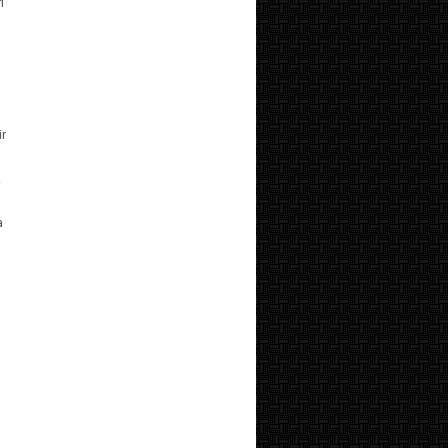
i
ir
.
a