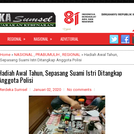
»
»
REGIONAL
NASIONAL
ADVETORIAL
Home
»
NASIONAL
,
PRABUMULIH
,
REGIONAL
» Hadiah Awal Tahun,
Sepasang Suami Istri Ditangkap Anggota Polisi
Hadiah Awal Tahun, Sepasang Suami Istri Ditangkap
Anggota Polisi
Merdeka Sumsel
Januari 02, 2020
No comments