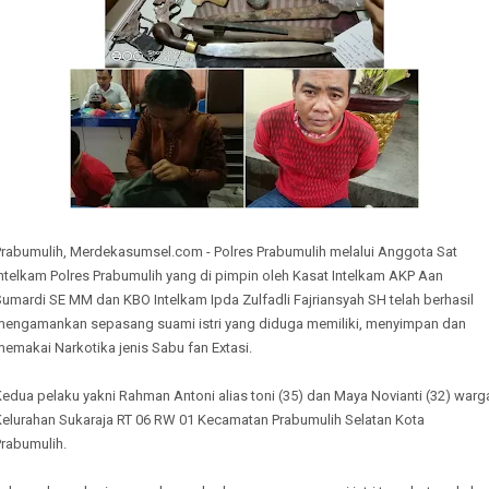
Prabumulih, Merdekasumsel.com - Polres Prabumulih melalui Anggota Sat
ntelkam Polres Prabumulih yang di pimpin oleh Kasat Intelkam AKP Aan
umardi SE MM dan KBO Intelkam Ipda Zulfadli Fajriansyah SH telah berhasil
mengamankan sepasang suami istri yang diduga memiliki, menyimpan dan
emakai Narkotika jenis Sabu fan Extasi.
edua pelaku yakni Rahman Antoni alias toni (35) dan Maya Novianti (32) warg
Kelurahan Sukaraja RT 06 RW 01 Kecamatan Prabumulih Selatan Kota
Prabumulih.