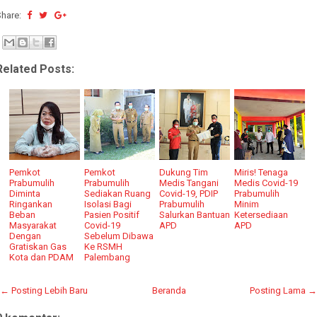
Share:
Related Posts:
Pemkot
Pemkot
Dukung Tim
Miris! Tenaga
Prabumulih
Prabumulih
Medis Tangani
Medis Covid-19
Diminta
Sediakan Ruang
Covid-19, PDIP
Prabumulih
Ringankan
Isolasi Bagi
Prabumulih
Minim
Beban
Pasien Positif
Salurkan Bantuan
Ketersediaan
Masyarakat
Covid-19
APD
APD
Dengan
Sebelum Dibawa
Gratiskan Gas
Ke RSMH
Kota dan PDAM
Palembang
← Posting Lebih Baru
Beranda
Posting Lama →