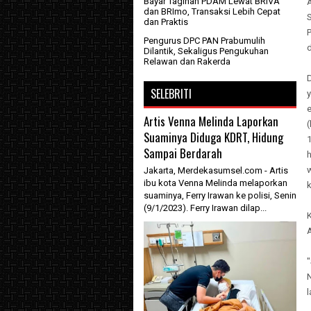
Bayar Tagihan PDAM Lewat BRIVA
dan BRImo, Transaksi Lebih Cepat
S
dan Praktis
P
Pengurus DPC PAN Prabumulih
d
Dilantik, Sekaligus Pengukuhan
Relawan dan Rakerda
D
SELEBRITI
y
e
Artis Venna Melinda Laporkan
(
Suaminya Diduga KDRT, Hidung
Sampai Berdarah
w
Jakarta, Merdekasumsel.com - Artis
ibu kota Venna Melinda melaporkan
k
suaminya, Ferry Irawan ke polisi, Senin
(9/1/2023). Ferry Irawan dilap...
"
l