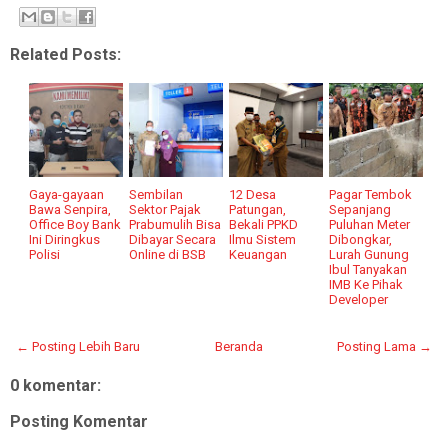
Related Posts:
Gaya-gayaan
Sembilan
12 Desa
Pagar Tembok
Bawa Senpira,
Sektor Pajak
Patungan,
Sepanjang
Office Boy Bank
Prabumulih Bisa
Bekali PPKD
Puluhan Meter
Ini Diringkus
Dibayar Secara
Ilmu Sistem
Dibongkar,
Polisi
Online di BSB
Keuangan
Lurah Gunung
Ibul Tanyakan
IMB Ke Pihak
Developer
← Posting Lebih Baru
Beranda
Posting Lama →
0 komentar:
Posting Komentar