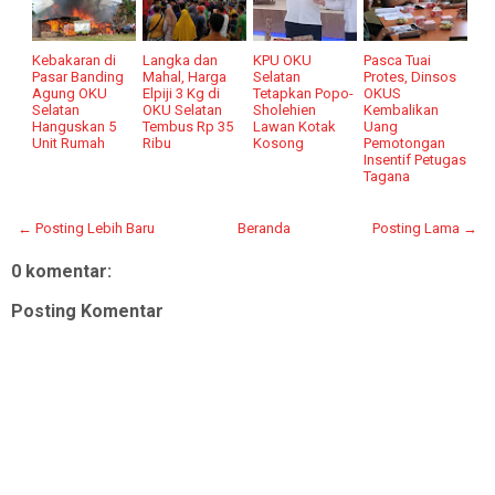
Kebakaran di
Langka dan
KPU OKU
Pasca Tuai
Pasar Banding
Mahal, Harga
Selatan
Protes, Dinsos
Agung OKU
Elpiji 3 Kg di
Tetapkan Popo-
OKUS
Selatan
OKU Selatan
Sholehien
Kembalikan
Hanguskan 5
Tembus Rp 35
Lawan Kotak
Uang
Unit Rumah
Ribu
Kosong
Pemotongan
Insentif Petugas
Tagana
← Posting Lebih Baru
Beranda
Posting Lama →
0 komentar:
Posting Komentar