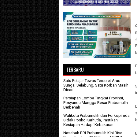
B
k
TERBARU
Satu Pelajar Tewas Terseret Arus
Sungai Selabung, Satu Korban Masih
Dicari
Persiapan Lomba Tingkat Provinsi,
Posyandu Mangga Besar Prabumulih
D
Berbenah
s
Walikota Prabumulih dan Forkopimda
h
Sidak Posko Karhutla, Pastikan
Kesiapan Hadapi Kebakaran
Nasabah BRI Prabumulih Kini Bisa
B