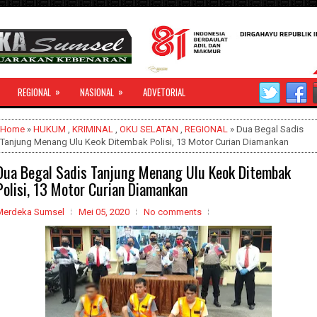
»
»
REGIONAL
NASIONAL
ADVETORIAL
Home
»
HUKUM
,
KRIMINAL
,
OKU SELATAN
,
REGIONAL
» Dua Begal Sadis
Tanjung Menang Ulu Keok Ditembak Polisi, 13 Motor Curian Diamankan
Dua Begal Sadis Tanjung Menang Ulu Keok Ditembak
Polisi, 13 Motor Curian Diamankan
Merdeka Sumsel
Mei 05, 2020
No comments