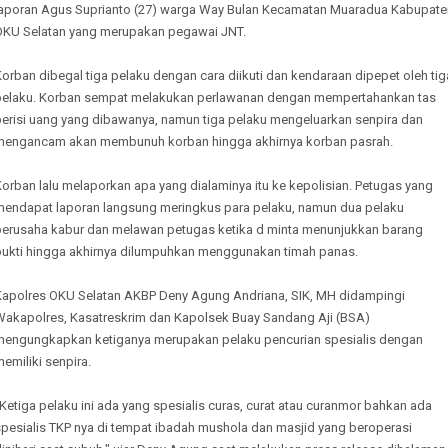
laporan Agus Suprianto (27) warga Way Bulan Kecamatan Muaradua Kabupate
OKU Selatan yang merupakan pegawai JNT.
orban dibegal tiga pelaku dengan cara diikuti dan kendaraan dipepet oleh tig
pelaku. Korban sempat melakukan perlawanan dengan mempertahankan tas
berisi uang yang dibawanya, namun tiga pelaku mengeluarkan senpira dan
mengancam akan membunuh korban hingga akhirnya korban pasrah.
orban lalu melaporkan apa yang dialaminya itu ke kepolisian. Petugas yang
mendapat laporan langsung meringkus para pelaku, namun dua pelaku
berusaha kabur dan melawan petugas ketika d minta menunjukkan barang
bukti hingga akhirnya dilumpuhkan menggunakan timah panas.
Kapolres OKU Selatan AKBP Deny Agung Andriana, SIK, MH didampingi
Wakapolres, Kasatreskrim dan Kapolsek Buay Sandang Aji (BSA)
mengungkapkan ketiganya merupakan pelaku pencurian spesialis dengan
emiliki senpira.
Ketiga pelaku ini ada yang spesialis curas, curat atau curanmor bahkan ada
spesialis TKP nya di tempat ibadah mushola dan masjid yang beroperasi