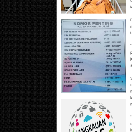
d
D
m
t
p
j
a
m
"
s
k