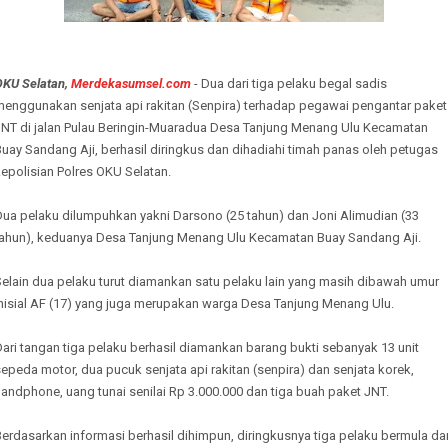
OKU Selatan,
Merdekasumsel.com
- Dua dari tiga pelaku begal sadis
menggunakan senjata api rakitan (Senpira) terhadap pegawai pengantar paket
JNT di jalan Pulau Beringin-Muaradua Desa Tanjung Menang Ulu Kecamatan
uay Sandang Aji, berhasil diringkus dan dihadiahi timah panas oleh petugas
epolisian Polres OKU Selatan.
Dua pelaku dilumpuhkan yakni Darsono (25 tahun) dan Joni Alimudian (33
tahun), keduanya Desa Tanjung Menang Ulu Kecamatan Buay Sandang Aji.
Selain dua pelaku turut diamankan satu pelaku lain yang masih dibawah umur
inisial AF (17) yang juga merupakan warga Desa Tanjung Menang Ulu.
ari tangan tiga pelaku berhasil diamankan barang bukti sebanyak 13 unit
epeda motor, dua pucuk senjata api rakitan (senpira) dan senjata korek,
andphone, uang tunai senilai Rp 3.000.000 dan tiga buah paket JNT.
erdasarkan informasi berhasil dihimpun, diringkusnya tiga pelaku bermula dar