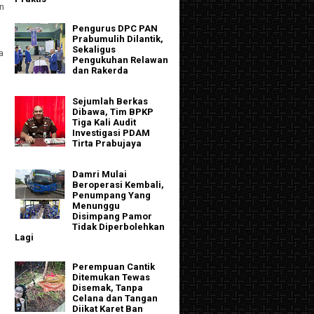
n
Pengurus DPC PAN
Prabumulih Dilantik,
Sekaligus
a
Pengukuhan Relawan
dan Rakerda
Sejumlah Berkas
Dibawa, Tim BPKP
Tiga Kali Audit
Investigasi PDAM
Tirta Prabujaya
Damri Mulai
Beroperasi Kembali,
Penumpang Yang
Menunggu
Disimpang Pamor
Tidak Diperbolehkan
Lagi
Perempuan Cantik
Ditemukan Tewas
Disemak, Tanpa
Celana dan Tangan
Diikat Karet Ban