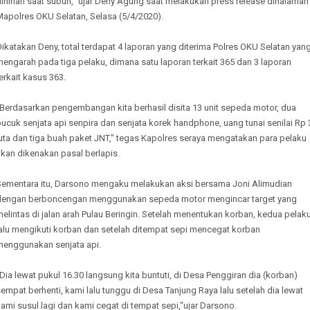
inihari saat subuh," ujar Deny Agung saat melakukan press release dihalaman
Mapolres OKU Selatan, Selasa (5/4/2020).
ikatakan Deny, total terdapat 4 laporan yang diterima Polres OKU Selatan yan
engarah pada tiga pelaku, dimana satu laporan terkait 365 dan 3 laporan
erkait kasus 363.
"Berdasarkan pengembangan kita berhasil disita 13 unit sepeda motor, dua
ucuk senjata api senpira dan senjata korek handphone, uang tunai senilai Rp 
uta dan tiga buah paket JNT," tegas Kapolres seraya mengatakan para pelaku
kan dikenakan pasal berlapis.
Sementara itu, Darsono mengaku melakukan aksi bersama Joni Alimudian
dengan berboncengan menggunakan sepeda motor mengincar target yang
elintas di jalan arah Pulau Beringin. Setelah menentukan korban, kedua pelak
lalu mengikuti korban dan setelah ditempat sepi mencegat korban
menggunakan senjata api.
Dia lewat pukul 16.30 langsung kita buntuti, di Desa Penggiran dia (korban)
empat berhenti, kami lalu tunggu di Desa Tanjung Raya lalu setelah dia lewat
ami susul lagi dan kami cegat di tempat sepi,"ujar Darsono.