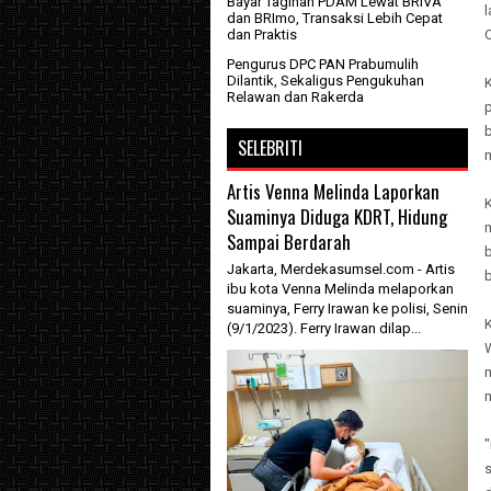
Bayar Tagihan PDAM Lewat BRIVA
dan BRImo, Transaksi Lebih Cepat
dan Praktis
Pengurus DPC PAN Prabumulih
Dilantik, Sekaligus Pengukuhan
K
Relawan dan Rakerda
SELEBRITI
Artis Venna Melinda Laporkan
K
Suaminya Diduga KDRT, Hidung
Sampai Berdarah
Jakarta, Merdekasumsel.com - Artis
ibu kota Venna Melinda melaporkan
suaminya, Ferry Irawan ke polisi, Senin
(9/1/2023). Ferry Irawan dilap...
m
"