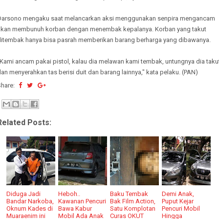
Darsono mengaku saat melancarkan aksi menggunakan senpira mengancam
akan membunuh korban dengan menembak kepalanya. Korban yang takut
ditembak hanya bisa pasrah memberikan barang berharga yang dibawanya.
"Kami ancam pakai pistol, kalau dia melawan kami tembak, untungnya dia taku
an menyerahkan tas berisi duit dan barang lainnya," kata pelaku. (PAN)
Share:
Related Posts:
Diduga Jadi
Heboh..
Baku Tembak
Demi Anak,
Bandar Narkoba,
Kawanan Pencuri
Bak Film Action,
Puput Kejar
Oknum Kades di
Bawa Kabur
Satu Komplotan
Pencuri Mobil
Muaraenim ini
Mobil Ada Anak
Curas OKUT
Hingga