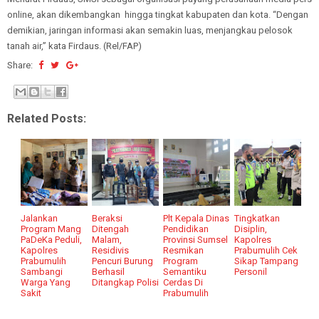
online, akan dikembangkan hingga tingkat kabupaten dan kota. “Dengan
demikian, jaringan informasi akan semakin luas, menjangkau pelosok
tanah air,” kata Firdaus. (Rel/FAP)
Share:
Related Posts:
Jalankan
Beraksi
Plt Kepala Dinas
Tingkatkan
Program Mang
Ditengah
Pendidikan
Disiplin,
PaDeKa Peduli,
Malam,
Provinsi Sumsel
Kapolres
Kapolres
Residivis
Resmikan
Prabumulih Cek
Prabumulih
Pencuri Burung
Program
Sikap Tampang
Sambangi
Berhasil
Semantiku
Personil
Warga Yang
Ditangkap Polisi
Cerdas Di
Sakit
Prabumulih