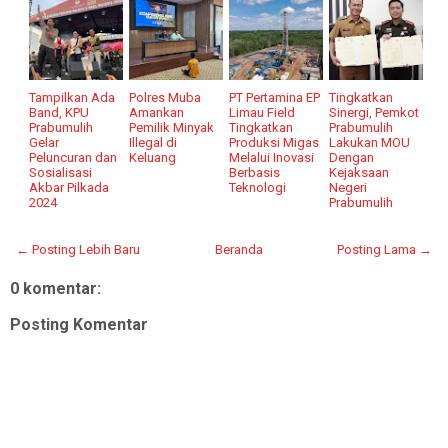
Tampilkan Ada
Polres Muba
PT Pertamina EP
Tingkatkan
Band, KPU
Amankan
Limau Field
Sinergi, Pemkot
Prabumulih
Pemilik Minyak
Tingkatkan
Prabumulih
Gelar
Illegal di
Produksi Migas
Lakukan MOU
Peluncuran dan
Keluang
Melalui Inovasi
Dengan
Sosialisasi
Berbasis
Kejaksaan
Akbar Pilkada
Teknologi
Negeri
2024
Prabumulih
← Posting Lebih Baru
Beranda
Posting Lama →
0 komentar:
Posting Komentar