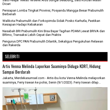
Satu Pelajar Tewas Terseret Arus Sungai Selabung, Satu Korban Masih
Dicari
Persiapan Lomba Tingkat Provinsi, Posyandu Mangga Besar Prabumulih
Berbenah
Walikota Prabumulih dan Forkopimda Sidak Posko Karhutla, Pastikan
Kesiapan Hadapi Kebakaran
Nasabah BRI Prabumulih Kini Bisa Bayar Tagihan PDAM Lewat BRIVA dan
BRImo, Transaksi Lebih Cepat dan Praktis
Pengurus DPC PAN Prabumulih Dilantik, Sekaligus Pengukuhan Relawan
dan Rakerda
SELEBRITI
Artis Venna Melinda Laporkan Suaminya Diduga KDRT, Hidung
Sampai Berdarah
Jakarta, Merdekasumsel.com - Artis ibu kota Venna Melinda melaporkan
suaminya, Ferry Irawan ke polisi, Senin (9/1/2023). Ferry Irawan dilap...