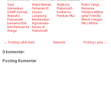
Turut
Wakil Menteri
Walikota
Ridho Yahya
Sukseskan
Pertanian RI
Prabumulih
Bersama
GSMP Sumsel,
Secara
Kunker ke
Persipra AllStar
Wawako
Langsung
Pemkab PALI
gelar Friendly
Prabumulih
Meresmikan
Match Dengan
bersama BSB
Agrowisata
PALI AllStar
Beri Bantuan ke
Nanas di
Warga
Prabumulih
← Posting Lebih Baru
Beranda
Posting Lama →
0 komentar:
Posting Komentar