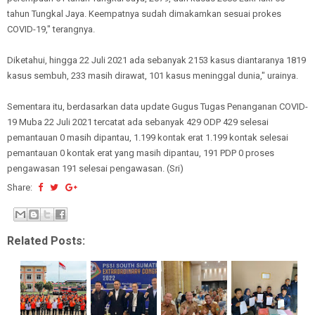
tahun Tungkal Jaya. Keempatnya sudah dimakamkan sesuai prokes
COVID-19," terangnya.
Diketahui, hingga 22 Juli 2021 ada sebanyak 2153 kasus diantaranya 1819
kasus sembuh, 233 masih dirawat, 101 kasus meninggal dunia," urainya.
Sementara itu, berdasarkan data update Gugus Tugas Penanganan COVID-
19 Muba 22 Juli 2021 tercatat ada sebanyak 429 ODP 429 selesai
pemantauan 0 masih dipantau, 1.199 kontak erat 1.199 kontak selesai
pemantauan 0 kontak erat yang masih dipantau, 191 PDP 0 proses
pengawasan 191 selesai pengawasan. (Sri)
Share:
Related Posts: