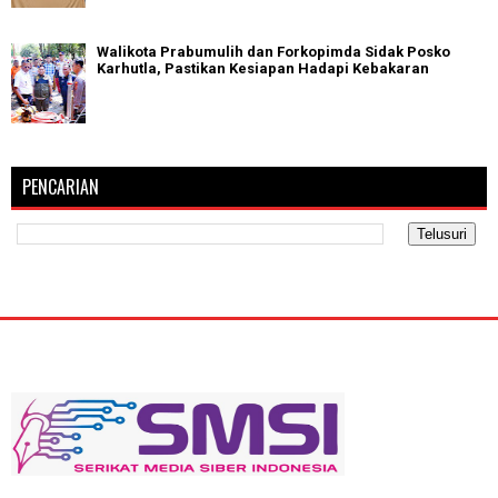
Walikota Prabumulih dan Forkopimda Sidak Posko
Karhutla, Pastikan Kesiapan Hadapi Kebakaran
PENCARIAN