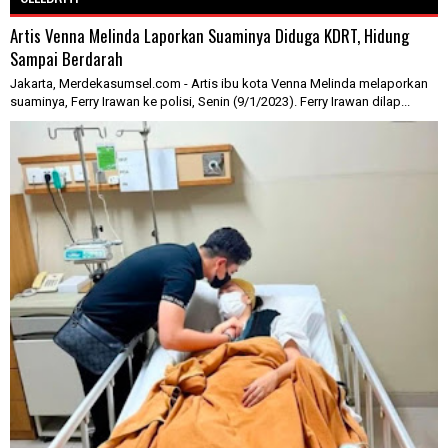
Artis Venna Melinda Laporkan Suaminya Diduga KDRT, Hidung
Sampai Berdarah
Jakarta, Merdekasumsel.com - Artis ibu kota Venna Melinda melaporkan
suaminya, Ferry Irawan ke polisi, Senin (9/1/2023). Ferry Irawan dilap...