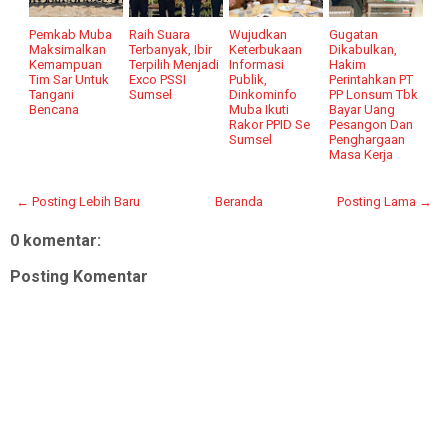
Pemkab Muba
Raih Suara
Wujudkan
Gugatan
Maksimalkan
Terbanyak, Ibir
Keterbukaan
Dikabulkan,
Kemampuan
Terpilih Menjadi
Informasi
Hakim
Tim Sar Untuk
Exco PSSI
Publik,
Perintahkan PT
Tangani
Sumsel
Dinkominfo
PP Lonsum Tbk
Bencana
Muba Ikuti
Bayar Uang
Rakor PPID Se
Pesangon Dan
Sumsel
Penghargaan
Masa Kerja
← Posting Lebih Baru
Beranda
Posting Lama →
0 komentar:
Posting Komentar