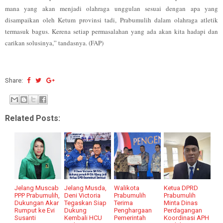
mana yang akan menjadi olahraga unggulan sesuai dengan apa yang
disampaikan oleh Ketum provinsi tadi, Prabumulih dalam olahraga atletik
termasuk bagus. Kerena setiap permasalahan yang ada akan kita hadapi dan
carikan solusinya,” tandasnya. (FAP)
Share:
Related Posts:
Jelang Muscab
Jelang Musda,
Walikota
Ketua DPRD
PPP Prabumulih,
Deni Victoria
Prabumulih
Prabumulih
Dukungan Akar
Tegaskan Siap
Terima
Minta Dinas
Rumput ke Evi
Dukung
Penghargaan
Perdagangan
Susanti
Kembali HCU
Pemerintah
Koordinasi APH