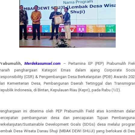
Prabumulih,
Merdekasumsel.com
– Pertamina EP (PEP) Prabumulih Fiel
maraih penghargaan Kategori Emas dalam ajang Corporate Socia
Responsibility (CSR) & Pengembangan Desa Berkelanjutan (PDB) Awards 202
dari Kementerian Desa, Pembangunan Daerah Tertinggal dan Transmigras
epublik Indonesia, di Bintan, Kepulauan Riau (Kepri), pada Rabu (1/2).
Penghargaan ini diterima oleh PEP Prabumulih Field atas komitmen dala
percepatan pembangunan desa dan pencapaian Tujuan Pembanguna
Berkelanjutan/Sustainable Development Goals (SDGs) desa melalui progra
Lembak Desa Wisata Danau Shuji (MBAK DEWI SHUJI) yang berlokasi di Des