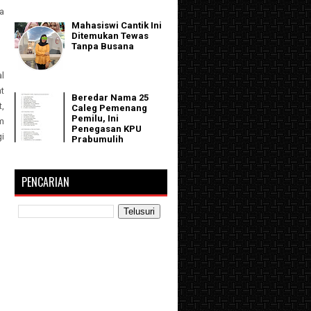
a
Mahasiswi Cantik Ini
Ditemukan Tewas
Tanpa Busana
l
t
Beredar Nama 25
,
Caleg Pemenang
Pemilu, Ini
m
Penegasan KPU
i
Prabumulih
PENCARIAN