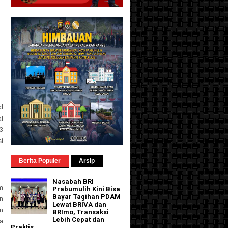
d
l
3
i
Berita Populer
Arsip
Nasabah BRI
m
Prabumulih Kini Bisa
Bayar Tagihan PDAM
n
Lewat BRIVA dan
m
BRImo, Transaksi
Lebih Cepat dan
a
Praktis