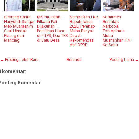
Seorang Santri
MK Putuskan
Sampaikan LKPJ
Komitmen
Hanyut di Sungai
Pilkada Pali
Bupati Tahun
Berantas
Meo Muaraenim
Dilakukan
2020, Pemkab
Narkoba,
Saat Hendak
Pemilihan Ulang
Muba Banyak
Forkopimda
Pulang dari
di 4 TPS, Dua TPS
Dapat
Muba
Mancing
di Satu Desa
Rekomendasi
Musnahkan 1,4
dari DPRD
Kg Sabu
← Posting Lebih Baru
Beranda
Posting Lama →
0 komentar:
Posting Komentar