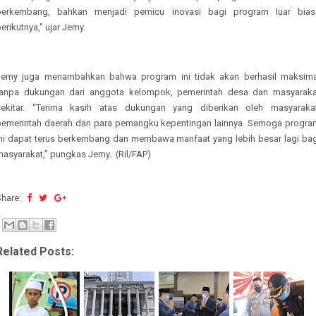
berkembang, bahkan menjadi pemicu inovasi bagi program luar bias
erikutnya," ujar Jemy.
Jemy juga menambahkan bahwa program ini tidak akan berhasil maksima
tanpa dukungan dari anggota kelompok, pemerintah desa dan masyaraka
sekitar. “Terima kasih atas dukungan yang diberikan oleh masyarakat
pemerintah daerah dan para pemangku kepentingan lainnya. Semoga progra
ini dapat terus berkembang dan membawa manfaat yang lebih besar lagi bag
masyarakat,” pungkas Jemy. (Ril/FAP)
Share:
Related Posts: