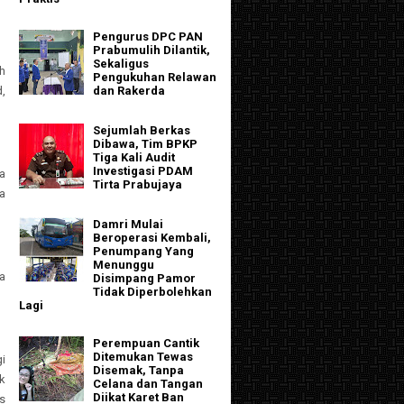
Pengurus DPC PAN
Prabumulih Dilantik,
Sekaligus
h
Pengukuhan Relawan
dan Rakerda
,
Sejumlah Berkas
Dibawa, Tim BPKP
Tiga Kali Audit
Investigasi PDAM
ga
Tirta Prabujaya
a
Damri Mulai
Beroperasi Kembali,
Penumpang Yang
Menunggu
a
Disimpang Pamor
Tidak Diperbolehkan
Lagi
Perempuan Cantik
Ditemukan Tewas
i
Disemak, Tanpa
k
Celana dan Tangan
Diikat Karet Ban
s