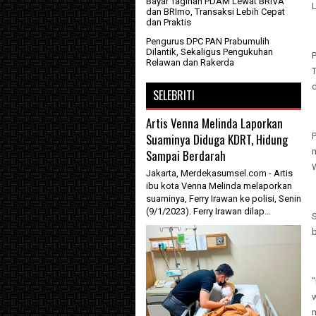
Bayar Tagihan PDAM Lewat BRIVA
dan BRImo, Transaksi Lebih Cepat
dan Praktis
Pengurus DPC PAN Prabumulih
Dilantik, Sekaligus Pengukuhan
Relawan dan Rakerda
SELEBRITI
Artis Venna Melinda Laporkan
Suaminya Diduga KDRT, Hidung
P
Sampai Berdarah
Jakarta, Merdekasumsel.com - Artis
ibu kota Venna Melinda melaporkan
suaminya, Ferry Irawan ke polisi, Senin
(9/1/2023). Ferry Irawan dilap...