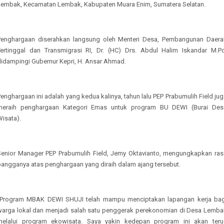
Lembak, Kecamatan Lembak, Kabupaten Muara Enim, Sumatera Selatan.
Penghargaan diserahkan langsung oleh Menteri Desa, Pembangunan Daera
Tertinggal dan Transmigrasi RI, Dr. (HC) Drs. Abdul Halim Iskandar M.Pd
didampingi Gubernur Kepri, H. Ansar Ahmad.
enghargaan ini adalah yang kedua kalinya, tahun lalu PEP Prabumulih Field ju
meraih penghargaan Kategori Emas untuk program BU DEWI (Burai Des
Wisata).
Senior Manager PEP Prabumulih Field, Jemy Oktavianto, mengungkapkan ras
bangganya atas penghargaan yang diraih dalam ajang tersebut.
"Program MBAK DEWI SHUJI telah mampu menciptakan lapangan kerja bag
warga lokal dan menjadi salah satu penggerak perekonomian di Desa Lemba
melalui program ekowisata. Saya yakin kedepan program ini akan teru