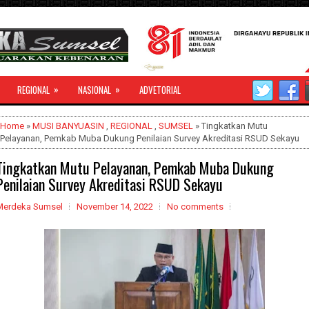
»
»
REGIONAL
NASIONAL
ADVETORIAL
Home
»
MUSI BANYUASIN
,
REGIONAL
,
SUMSEL
» Tingkatkan Mutu
Pelayanan, Pemkab Muba Dukung Penilaian Survey Akreditasi RSUD Sekayu
Tingkatkan Mutu Pelayanan, Pemkab Muba Dukung
Penilaian Survey Akreditasi RSUD Sekayu
Merdeka Sumsel
November 14, 2022
No comments