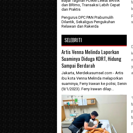
Bayar Tagihan PDAM Lewat BRIVA
dan BRImo, Transaksi Lebih Cepat
dan Praktis
Pengurus DPC PAN Prabumulih
s
Dilantik, Sekaligus Pengukuhan
Relawan dan Rakerda
SELEBRITI
D
Artis Venna Melinda Laporkan
Suaminya Diduga KDRT, Hidung
Sampai Berdarah
Jakarta, Merdekasumsel.com - Artis
ibu kota Venna Melinda melaporkan
suaminya, Ferry Irawan ke polisi, Senin
(9/1/2023). Ferry Irawan dilap...
M
P