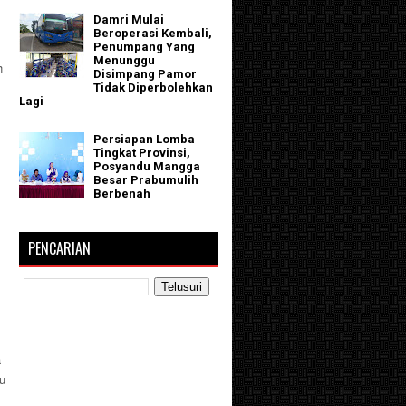
Damri Mulai
Beroperasi Kembali,
Penumpang Yang
Menunggu
h
Disimpang Pamor
Tidak Diperbolehkan
Lagi
Persiapan Lomba
Tingkat Provinsi,
Posyandu Mangga
Besar Prabumulih
Berbenah
PENCARIAN
a
u