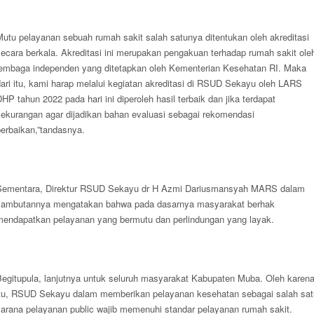
Mutu pelayanan sebuah rumah sakit salah satunya ditentukan oleh akreditasi
secara berkala. Akreditasi ini merupakan pengakuan terhadap rumah sakit ole
lembaga independen yang ditetapkan oleh Kementerian Kesehatan RI. Maka
ari itu, kami harap melalui kegiatan akreditasi di RSUD Sekayu oleh LARS
HP tahun 2022 pada hari ini diperoleh hasil terbaik dan jika terdapat
kekurangan agar dijadikan bahan evaluasi sebagai rekomendasi
perbaikan,”tandasnya.
Sementara, Direktur RSUD Sekayu dr H Azmi Dariusmansyah MARS dalam
sambutannya mengatakan bahwa pada dasarnya masyarakat berhak
mendapatkan pelayanan yang bermutu dan perlindungan yang layak.
Begitupula, lanjutnya untuk seluruh masyarakat Kabupaten Muba. Oleh karen
itu, RSUD Sekayu dalam memberikan pelayanan kesehatan sebagai salah sat
sarana pelayanan public wajib memenuhi standar pelayanan rumah sakit.