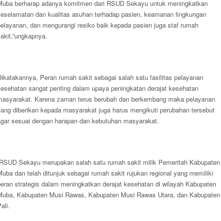
Muba berharap adanya komitmen dari RSUD Sekayu untuk meningkatkan
keselamatan dan kualitas asuhan terhadap pasien, keamanan lingkungan
pelayanan, dan mengurangi resiko baik kepada pasien juga staf rumah
akit,”ungkapnya.
ikatakannya, Peran rumah sakit sebagai salah satu fasilitas pelayanan
kesehatan sangat penting dalam upaya peningkatan derajat kesehatan
masyarakat. Karena zaman terus berubah dan berkembang maka pelayanan
yang diberikan kepada masyarakat juga harus mengikuti perubahan tersebut
agar sesuai dengan harapan dan kebutuhan masyarakat.
“RSUD Sekayu merupakan salah satu rumah sakit milik Pemeritah Kabupaten
uba dan telah ditunjuk sebagai rumah sakit rujukan regional yang memiliki
peran strategis dalam meningkatkan derajat kesehatan di wilayah Kabupaten
Muba, Kabupaten Musi Rawas, Kabupaten Musi Rawas Utara, dan Kabupaten
ali.