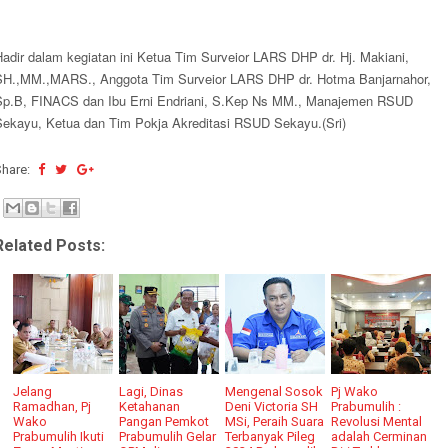
Hadir dalam kegiatan ini Ketua Tim Surveior LARS DHP dr. Hj. Makiani,
SH.,MM.,MARS., Anggota Tim Surveior LARS DHP dr. Hotma Banjarnahor,
Sp.B, FINACS dan Ibu Erni Endriani, S.Kep Ns MM., Manajemen RSUD
Sekayu, Ketua dan Tim Pokja Akreditasi RSUD Sekayu.(Sri)
Share:
Related Posts:
Jelang
Lagi, Dinas
Mengenal Sosok
Pj Wako
Ramadhan, Pj
Ketahanan
Deni Victoria SH
Prabumulih :
Wako
Pangan Pemkot
MSi, Peraih Suara
Revolusi Mental
Prabumulih Ikuti
Prabumulih Gelar
Terbanyak Pileg
adalah Cerminan