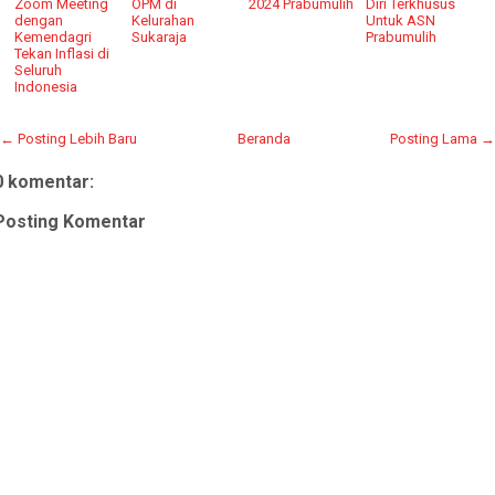
Zoom Meeting
OPM di
2024 Prabumulih
Diri Terkhusus
dengan
Kelurahan
Untuk ASN
Kemendagri
Sukaraja
Prabumulih
Tekan Inflasi di
Seluruh
Indonesia
← Posting Lebih Baru
Beranda
Posting Lama →
0 komentar:
Posting Komentar