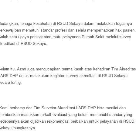
Sedangkan, tenaga kesehatan di RSUD Sekayu dalam melakukan tugasnya
berkewajiban mematuhi standar profesi dan selalu memperhatikan hak pasien.
Salah satu upaya peningkatan mutu pelayanan Rumah Sakit melalui survey
akreditasi di RSUD Sekayu.
Selain itu, Azmi juga mengucapkan terima kasih atas kehadiran Tim Akreditas
LARS DHP untuk melakukan kegiatan survey akreditasi di RSUD Sekayu
ecara luring.
“Kami berharap dari Tim Surveior Akreditasi LARS DHP bisa menilai dan
memberikan masukkan terkait evaluasi yang belum memenuhi standar yang
kedepannya akan dijadikan rekomendasi perbaikan untuk pelayanan di RSUD
Sekayu,”pungkasnya.