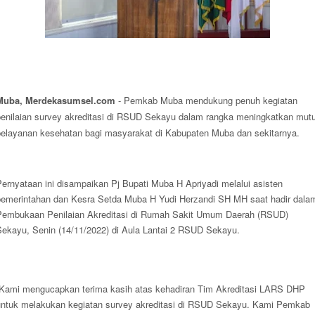
Muba, Merdekasumsel.com
- Pemkab Muba mendukung penuh kegiatan
penilaian survey akreditasi di RSUD Sekayu dalam rangka meningkatkan mut
pelayanan kesehatan bagi masyarakat di Kabupaten Muba dan sekitarnya.
ernyataan ini disampaikan Pj Bupati Muba H Apriyadi melalui asisten
pemerintahan dan Kesra Setda Muba H Yudi Herzandi SH MH saat hadir dala
Pembukaan Penilaian Akreditasi di Rumah Sakit Umum Daerah (RSUD)
Sekayu, Senin (14/11/2022) di Aula Lantai 2 RSUD Sekayu.
“Kami mengucapkan terima kasih atas kehadiran Tim Akreditasi LARS DHP
untuk melakukan kegiatan survey akreditasi di RSUD Sekayu. Kami Pemkab