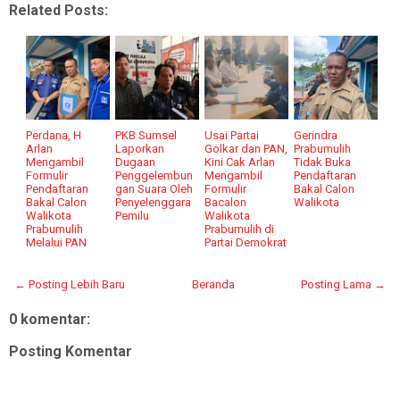
Related Posts:
Perdana, H
PKB Sumsel
Usai Partai
Gerindra
Arlan
Laporkan
Golkar dan PAN,
Prabumulih
Mengambil
Dugaan
Kini Cak Arlan
Tidak Buka
Formulir
Penggelembun
Mengambil
Pendaftaran
Pendaftaran
gan Suara Oleh
Formulir
Bakal Calon
Bakal Calon
Penyelenggara
Bacalon
Walikota
Walikota
Pemilu
Walikota
Prabumulih
Prabumulih di
Melalui PAN
Partai Demokrat
← Posting Lebih Baru
Beranda
Posting Lama →
0 komentar:
Posting Komentar