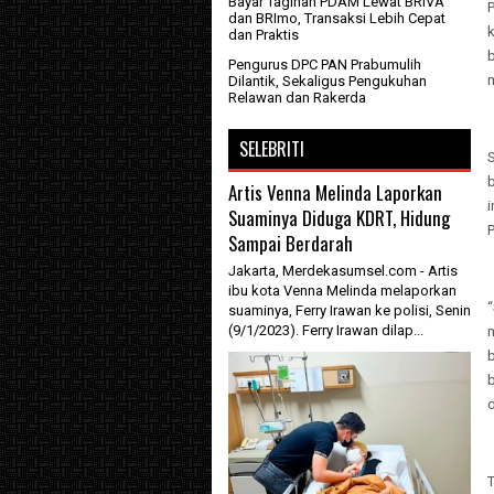
Bayar Tagihan PDAM Lewat BRIVA
dan BRImo, Transaksi Lebih Cepat
dan Praktis
Pengurus DPC PAN Prabumulih
Dilantik, Sekaligus Pengukuhan
Relawan dan Rakerda
SELEBRITI
b
Artis Venna Melinda Laporkan
Suaminya Diduga KDRT, Hidung
Sampai Berdarah
Jakarta, Merdekasumsel.com - Artis
ibu kota Venna Melinda melaporkan
suaminya, Ferry Irawan ke polisi, Senin
(9/1/2023). Ferry Irawan dilap...
d