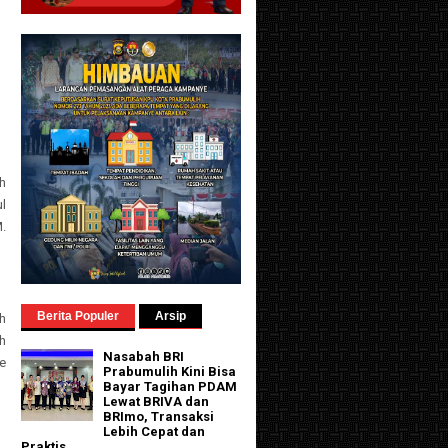
h
l
M.
Berita Populer
Arsip
h
h
Nasabah BRI
ke
Prabumulih Kini Bisa
Bayar Tagihan PDAM
Lewat BRIVA dan
BRImo, Transaksi
Lebih Cepat dan
Praktis