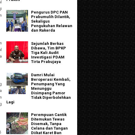
l
i
Pengurus DPC PAN
n
Prabumulih Dilantik,
Sekaligus
Pengukuhan Relawan
dan Rakerda
n
Sejumlah Berkas
Dibawa, Tim BPKP
al
Tiga Kali Audit
a
Investigasi PDAM
Tirta Prabujaya
Damri Mulai
Beroperasi Kembali,
g
Penumpang Yang
Menunggu
a
Disimpang Pamor
n
Tidak Diperbolehkan
Lagi
g
Perempuan Cantik
Ditemukan Tewas
Disemak, Tanpa
Celana dan Tangan
.
Diikat Karet Ban