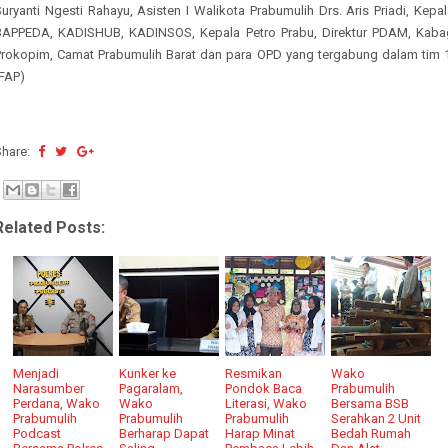
uryanti Ngesti Rahayu, Asisten I Walikota Prabumulih Drs. Aris Priadi, Kepa
BAPPEDA, KADISHUB, KADINSOS, Kepala Petro Prabu, Direktur PDAM, Kaba
Prokopim, Camat Prabumulih Barat dan para OPD yang tergabung dalam tim 1
(FAP)
Share:
Related Posts:
Menjadi
Kunker ke
Resmikan
Wako
Narasumber
Pagaralam,
Pondok Baca
Prabumulih
Perdana, Wako
Wako
Literasi, Wako
Bersama BSB
Prabumulih
Prabumulih
Prabumulih
Serahkan 2 Unit
Podcast
Berharap Dapat
Harap Minat
Bedah Rumah