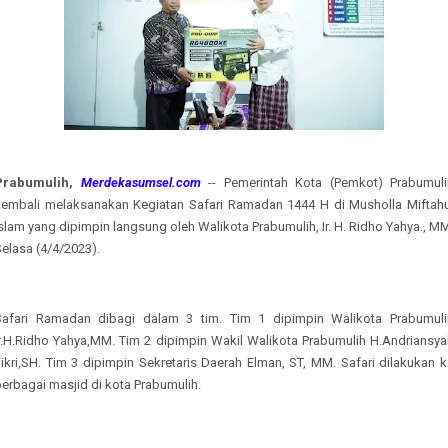
Prabumulih,
Merdekasumsel.com
-- Pemerintah Kota (Pemkot) Prabumuli
kembali melaksanakan Kegiatan Safari Ramadan 1444 H di Musholla Miftahu
slam yang dipimpin langsung oleh Walikota Prabumulih, Ir. H. Ridho Yahya., M
Selasa (4/4/2023).
Safari Ramadan dibagi dalam 3 tim. Tim 1 dipimpin Walikota Prabumuli
Ir.H.Ridho Yahya,MM. Tim 2 dipimpin Wakil Walikota Prabumulih H.Andriansya
ikri,SH. Tim 3 dipimpin Sekretaris Daerah Elman, ST, MM. Safari dilakukan 
erbagai masjid di kota Prabumulih.