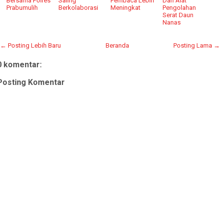
Bersama Polres
Saling
Pembaca Lebih
Dan Alat
Prabumulih
Berkolaborasi
Meningkat
Pengolahan
Serat Daun
Nanas
← Posting Lebih Baru
Beranda
Posting Lama →
0 komentar:
Posting Komentar