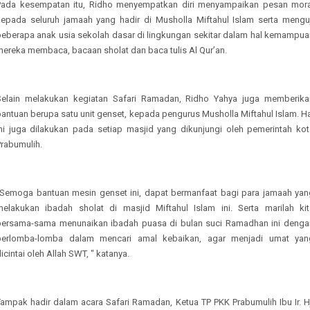
Pada kesempatan itu, Ridho menyempatkan diri menyampaikan pesan mora
kepada seluruh jamaah yang hadir di Musholla Miftahul Islam serta menguj
beberapa anak usia sekolah dasar di lingkungan sekitar dalam hal kemampua
mereka membaca, bacaan sholat dan baca tulis Al Qur’an.
Selain melakukan kegiatan Safari Ramadan, Ridho Yahya juga memberika
antuan berupa satu unit genset, kepada pengurus Musholla Miftahul Islam. H
ini juga dilakukan pada setiap masjid yang dikunjungi oleh pemerintah kot
Prabumulih.
“Semoga bantuan mesin genset ini, dapat bermanfaat bagi para jamaah yan
melakukan ibadah sholat di masjid Miftahul Islam ini. Serta marilah kit
bersama-sama menunaikan ibadah puasa di bulan suci Ramadhan ini denga
berlomba-lomba dalam mencari amal kebaikan, agar menjadi umat yan
icintai oleh Allah SWT, " katanya.
Tampak hadir dalam acara Safari Ramadan, Ketua TP PKK Prabumulih Ibu Ir. Hj