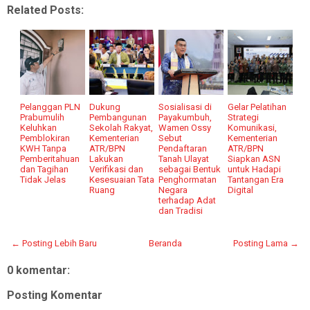
Related Posts:
Pelanggan PLN
Dukung
Sosialisasi di
Gelar Pelatihan
Prabumulih
Pembangunan
Payakumbuh,
Strategi
Keluhkan
Sekolah Rakyat,
Wamen Ossy
Komunikasi,
Pemblokiran
Kementerian
Sebut
Kementerian
KWH Tanpa
ATR/BPN
Pendaftaran
ATR/BPN
Pemberitahuan
Lakukan
Tanah Ulayat
Siapkan ASN
dan Tagihan
Verifikasi dan
sebagai Bentuk
untuk Hadapi
Tidak Jelas
Kesesuaian Tata
Penghormatan
Tantangan Era
Ruang
Negara
Digital
terhadap Adat
dan Tradisi
← Posting Lebih Baru
Beranda
Posting Lama →
0 komentar:
Posting Komentar